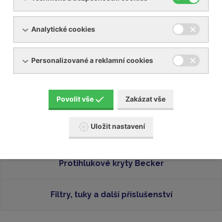
Becker nás prosím kontaktujte skrz poptávkový
formulář, mailem nebo telefonicky.
Analytické cookies
Zde naleznete více informací to tom, proč se vyplatí
investovat do originálních lamel Becker.
Personalizované a reklamní cookies
Soubory ke stažení
genuine-vanes-cs-9b4c0.pdf
[PDF, 361,4 KB]
Povolit vše
Zakázat vše
Uložit nastavení
Originální lamely Becker
Protihlukové kryty Becker
Filtry, tuky a další příslušenství