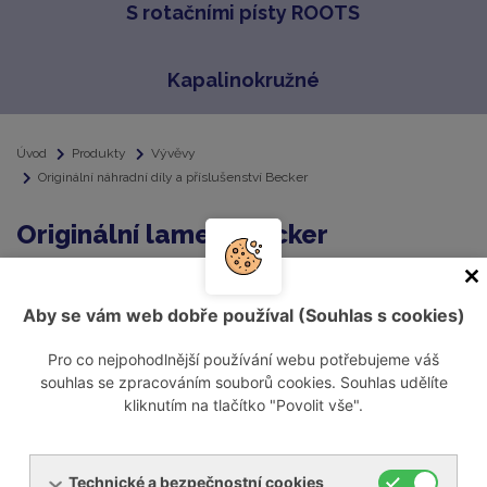
S rotačními písty ROOTS
Kapalinokružné
Úvod
Produkty
Vývěvy
Originální náhradní díly a příslušenství Becker
Originální lamely Becker
Nabízíme kvalitní originální
Aby se vám web dobře používal (Souhlas s cookies)
lamely Becker.
Proč se vyplatí používat
Pro co nejpohodlnější používání webu potřebujeme váš
originální lamely Becker
souhlas se zpracováním souborů cookies. Souhlas udělíte
naleznete
zde.
kliknutím na tlačítko "Povolit vše".
V případě poptávky po
originálních lamelách
Technické a bezpečnostní cookies