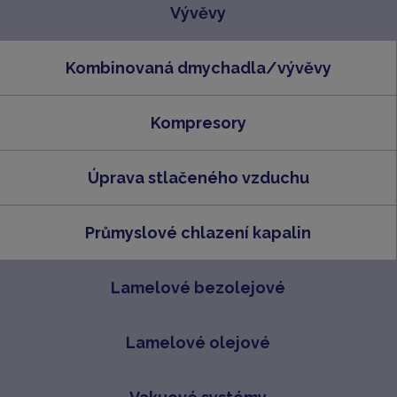
Vývěvy
Kombinovaná dmychadla/vývěvy
Kompresory
Úprava stlačeného vzduchu
Průmyslové chlazení kapalin
Lamelové bezolejové
Lamelové olejové