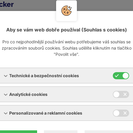
cker
originální lamely Becker.
oužívat originální lamely Becker naleznete
zde.
Aby se vám web dobře používal (Souhlas s cookies)
Pro co nejpohodlnější používání webu potřebujeme váš souhlas se
dem a jsou připraveny k okamžité expedici.
zpracováním souborů cookies. Souhlas udělíte kliknutím na tlačítko
"Povolit vše".
ky po originálních lamelách Becker nás prosím kontaktujte 
nebo telefonicky.
Technické a bezpečnostní cookies
e informací to tom, proč se vyplatí investovat do originálníc
Analytické cookies
ní
nes-cs-4793c-c24a3.pdf
[PDF, 361,4 KB]
Personalizované a reklamní cookies