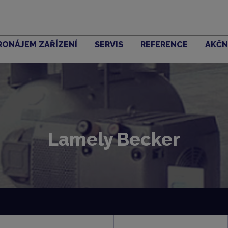
RONÁJEM ZAŘÍZENÍ
SERVIS
REFERENCE
AKČN
Lamely Becker