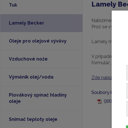
Lamely Be
Tuk
Nabízíme kvalitní 
Lamely Becker
Proč se vyplatí p
Oleje pro olejové vývěvy
Lamely máme skla
V případě poptáv
Vzduchové nože
formulář, mailem 
Výměník olej/voda
Zde naleznete víc
Soubory ke staže
Plovákový spínač hladiny
genuine-va
oleje
Snímač teploty oleje