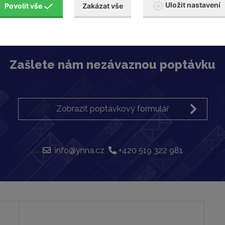
Uložit nastavení
Povolit vše
Zakázat vše
Zašlete nám nezávaznou poptávku
Zobrazit poptávkový formulář
info@ynna.cz
+420 519 322 981