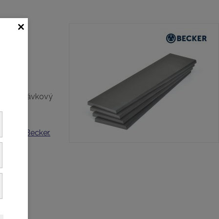
skrz poptávkový
h lamel Becker.