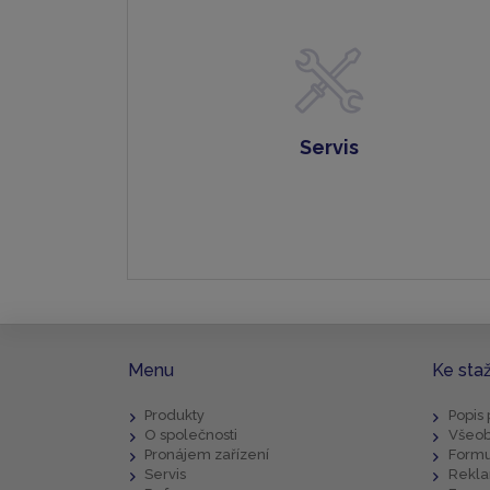
Servis
Menu
Ke sta
Produkty
Popis
O společnosti
Všeob
Pronájem zařízení
Formu
Servis
Rekla