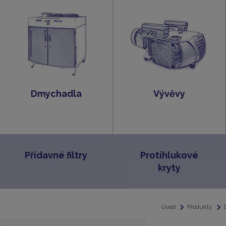
Dmychadla
Vývěvy
Přídavné filtry
Protihlukové
kryty
Úvod
Produkty