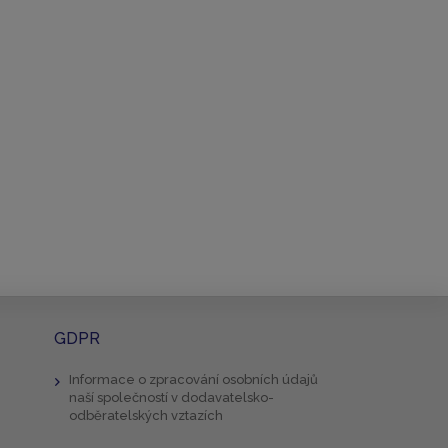
GDPR
Informace o zpracování osobních údajů
naší společností v dodavatelsko-
odběratelských vztazích