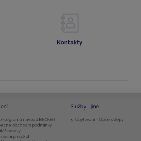
Kontakty
žení
Služby - jiné
 piktogramů návodů BECKER
Ubytování - Opilé sklepy
ecné obchodní podmínky
lář opravy
mační protokol