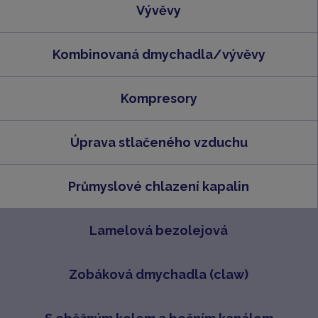
Vývěvy
Kombinovaná dmychadla/vývěvy
Kompresory
Úprava stlačeného vzduchu
Průmyslové chlazení kapalin
Lamelová bezolejová
Zobáková dmychadla (claw)