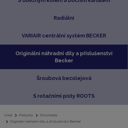
S oběžným kolem a bočním kanálem
Radiální
VARIAIR centrální systém BECKER
Originální náhradní díly a příslušenství
Becker
Šroubová bezolejová
S rotačními písty ROOTS
Úvod
Produkty
Dmychadla
Originální náhradní díly a příslušenství Becker