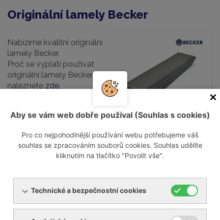
Originální lamely Becker
Nabízíme kvalitní originální
lamely Becker.
Proč se vyplatí používat
originální lamely Becker
naleznete
zde.
Lamely máme skladem a
Aby se vám web dobře používal (Souhlas s cookies)
jsou připraveny k okamžité
expedici.
Pro co nejpohodlnější používání webu potřebujeme váš
souhlas se zpracováním souborů cookies. Souhlas udělíte
kliknutím na tlačítko "Povolit vše".
V případě poptávky po originálních lamelách Becker nás
prosím kontaktujte skrz poptávkový formulář, mailem
nebo telefonicky.
Technické a bezpečnostní cookies
Zde naleznete více informací to tom, proč se vyplatí
investovat do originálních lamel Becker.