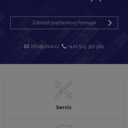
Zobrazit poptávkový formulář
info@ynna.cz
+420 519 322 981
Servis