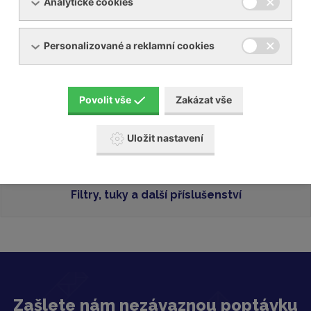
Analytické cookies
Soubory ke stažení
Personalizované a reklamní cookies
genuine-vanes-cs-4793c.pdf
[PDF, 361,4 KB]
Povolit vše
Zakázat vše
Originální lamely Becker
Uložit nastavení
Protihlukové kryty Becker
Filtry, tuky a další příslušenství
Zašlete nám nezávaznou poptávku