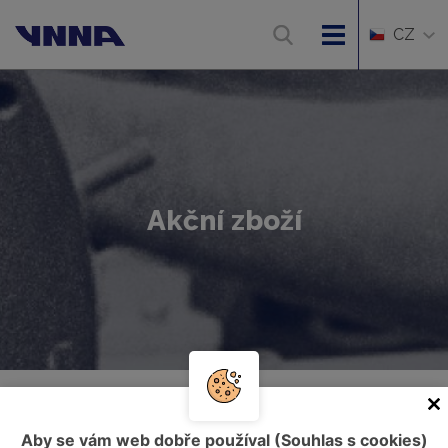
CZ
Akční zboží
Úvod
Akční zboží
Aby se vám web dobře používal (Souhlas s cookies)