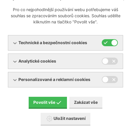
Pro co nejpohodlnější používání webu potřebujeme váš
Připravujeme
souhlas se zpracováním souborů cookies. Souhlas udělíte
kliknutím na tlačítko "Povolit vše".
Technické a bezpečnostní cookies
Menu
Analytické cookies
Produkty
O společnosti
Pronájem zařízení
Servis
Personalizované a reklamní cookies
Reference
Akční zboží
Kontakty
Aktuality
Povolit vše
Zakázat vše
Ke stažení
Uložit nastavení
Popis piktogramů návodů BECKER