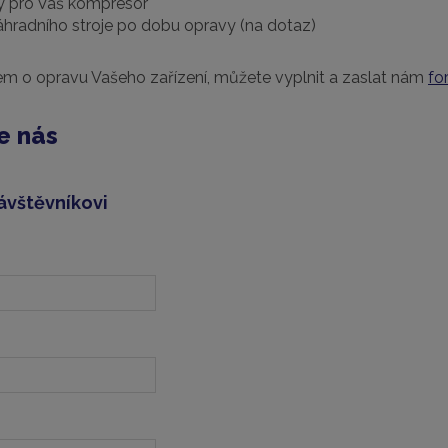
ly pro Váš kompresor
hradního stroje po dobu opravy (na dotaz)
jem o opravu Vašeho zařízení, můžete vyplnit a zaslat nám
fo
e nás
ávštěvníkovi