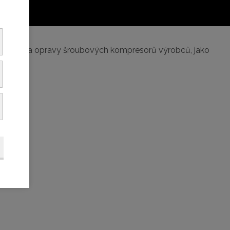
 servis a opravy šroubových kompresorů výrobců, jako