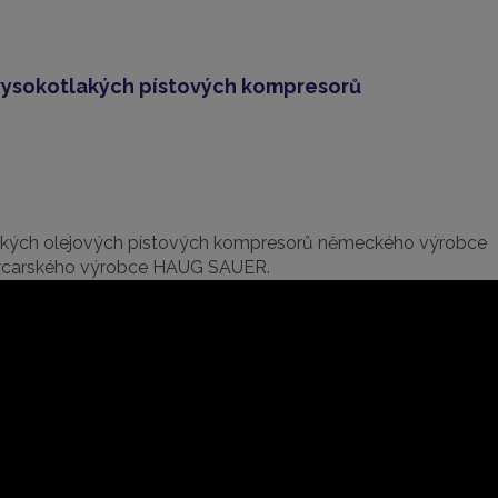
 vysokotlakých pístových kompresorů
akých olejových pístových kompresorů německého výrobce
výcarského výrobce HAUG SAUER.