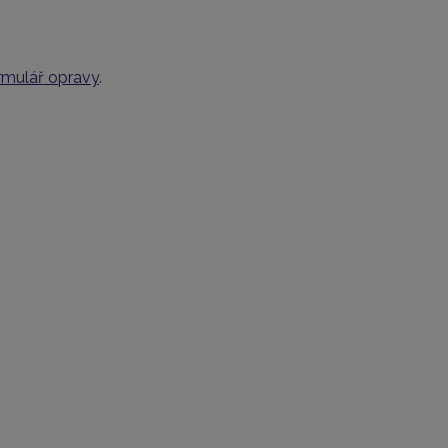
rmulář opravy
.