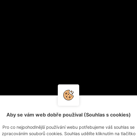
Aby se vám web dobře používal (Souhlas s cookies)
Pro co nejpohodlnější používání webu potřebujeme váš souhlas se
zpracováním souborů cookies. Souhlas udělíte kliknutím na tlačítko