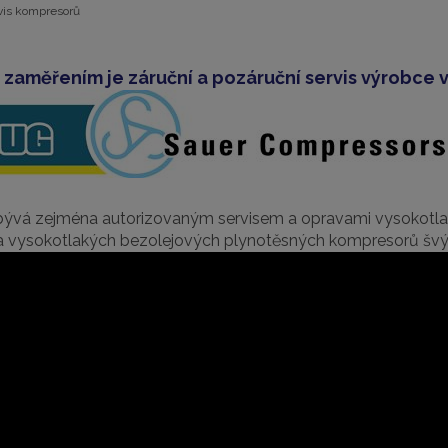
vis kompresorů
 zaměřením je záruční a pozáruční servis výrobce
abývá zejména autorizovaným servisem a opravami vysokotl
vysokotlakých bezolejových plynotěsných kompresorů š