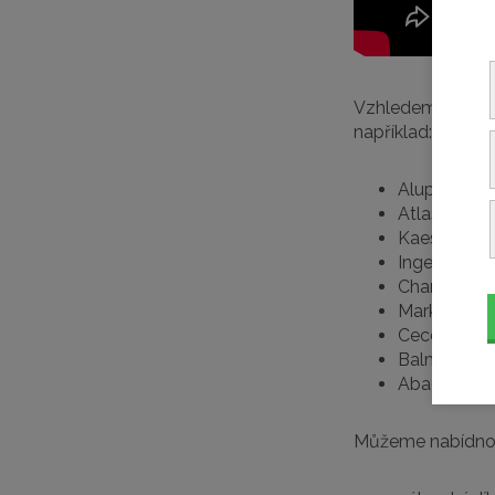
Vzhledem k dlouh
například:
Alup
Atlas Copc
Kaeser
Ingersoll R
Champion
Mark
Ceccato
Balma
Abac Boge 
Můžeme nabídno