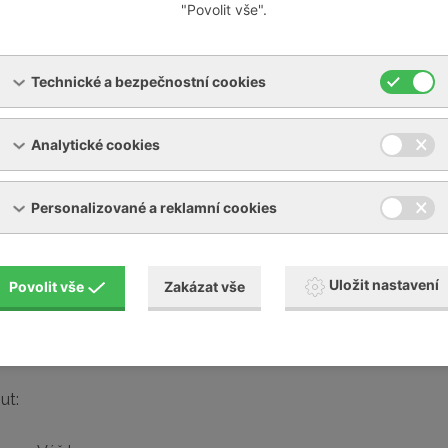
"Povolit vše".
Technické a bezpečnostní cookies
oletým zkušenostem v oboru jsme schopni provádět kvalitní
Analytické cookies
o
Personalizované a reklamní cookies
and
Uložit nastavení
Povolit vše
Zakázat vše
a mnoho jiných
ut: