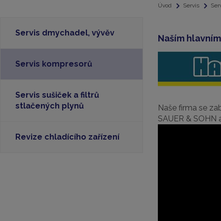
Úvod
Servis
Ser
Servis dmychadel, vývěv
Naším hlavním
Servis kompresorů
Servis sušiček a filtrů
stlačených plynů
Naše firma se z
SAUER & SOHN a 
Revize chladícího zařízení