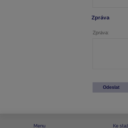
Zpráva
Zpráva:
Menu
Ke sta