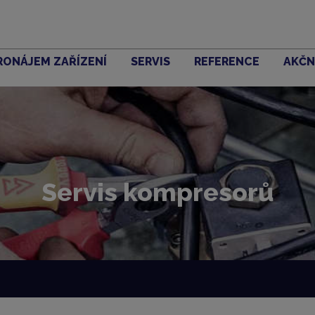
RONÁJEM ZAŘÍZENÍ
SERVIS
REFERENCE
AKČN
Servis kompresorů