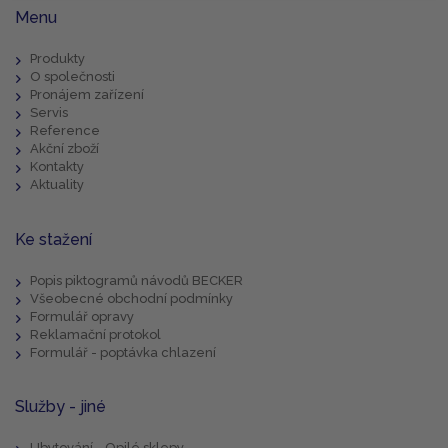
Menu
Produkty
O společnosti
Pronájem zařízení
Servis
Reference
Akční zboží
Kontakty
Aktuality
Ke stažení
Popis piktogramů návodů BECKER
Všeobecné obchodní podmínky
Formulář opravy
Reklamační protokol
Formulář - poptávka chlazení
Služby - jiné
Ubytování - Opilé sklepy