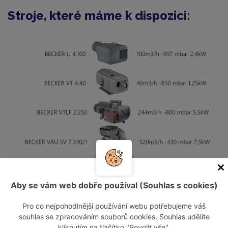
Stroje, které máme k dispozici:
Naše služby:
Aby se vám web dobře používal (Souhlas s cookies)
odpovědnost za návrh vhodného zařízení
Pro co nejpohodlnější používání webu potřebujeme váš
souhlas se zpracováním souborů cookies. Souhlas udělíte
zařízení vám dopravíme na místo vašeho určení
kliknutím na tlačítko "Povolit vše".