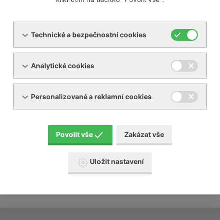
v případě nutnosti vám zařízení uvedeme do
provozu
převezmeme za Vás provoz zařízení
kalkulace nájemních a přepravních nákladů
Technické a bezpečnostní cookies
Naše požadavky:
Analytické cookies
vhodný prostor pro naše zařízení
vhodné rozvody a energie
Personalizované a reklamní cookies
Povolit vše
Zakázat vše
Uložit nastavení