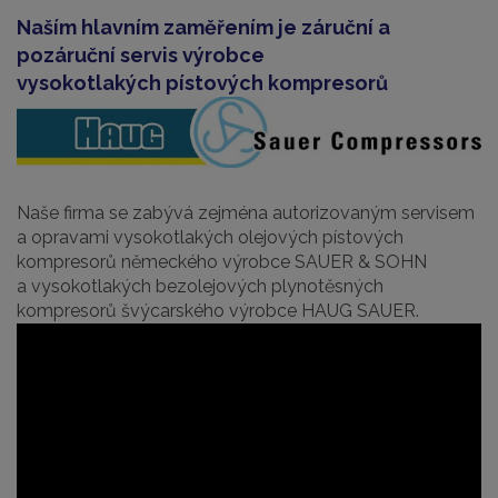
Naším hlavním zaměřením je záruční a
pozáruční servis výrobce
vysokotlakých pístových kompresorů
Naše firma se zabývá zejména autorizovaným servisem
a opravami vysokotlakých olejových pístových
kompresorů německého výrobce SAUER & SOHN
a vysokotlakých bezolejových plynotěsných
kompresorů švýcarského výrobce HAUG SAUER.