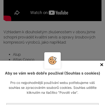
Vzhledem k dlouholetým zkušenostem v oboru jsme
schopni provádět kvalitní servis a opravy šroubových
kompresorů výrobců, jako například:
Alup
Atlas Copco
Kaeser
Ingersoll Rand
Aby se vám web dobře používal (Souhlas s cookies)
Champion
Mark
Pro co nejpohodlnější používání webu potřebujeme váš
Ceccato
souhlas se zpracováním souborů cookies. Souhlas udělíte
Balma
kliknutím na tlačítko "Povolit vše".
Abac Boge a mnoho jiných