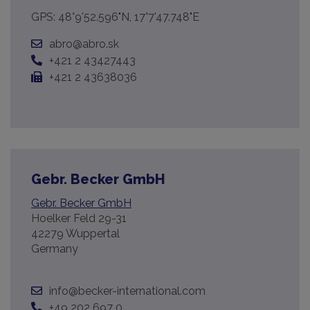
GPS: 48°9'52.596"N, 17°7'47.748"E
abro@abro.sk
+421 2 43427443
+421 2 43638036
Gebr. Becker GmbH
Gebr. Becker GmbH
Hoelker Feld 29-31
42279 Wuppertal
Germany
info@becker-international.com
+49 202 697 0