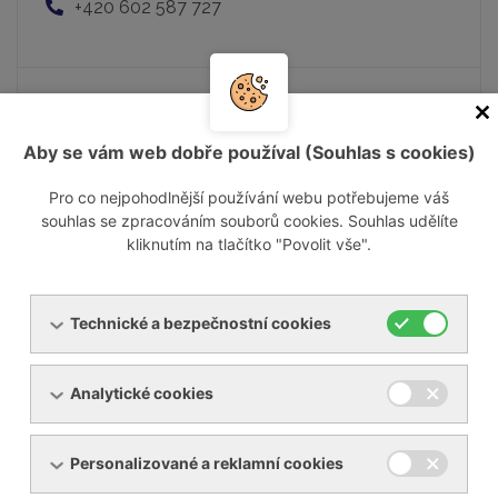
+420 602 587 727
Mgr. Matej Nemčok
Aby se vám web dobře používal (Souhlas s cookies)
Jednatel společnosti - vedoucí obchodu
matej.nemcok@ynna.cz
Pro co nejpohodlnější používání webu potřebujeme váš
+421 903 237 322
souhlas se zpracováním souborů cookies. Souhlas udělíte
kliknutím na tlačítko "Povolit vše".
Technické a bezpečnostní cookies
Pavel Musil
Obchodní zástupce
Analytické cookies
pavel.musil@ynna.cz
+420 602 550 677
Personalizované a reklamní cookies