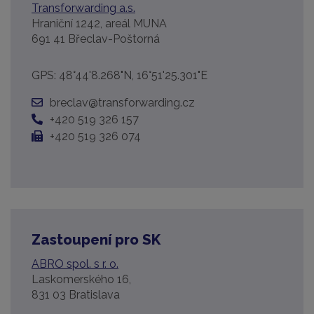
Transforwarding a.s.
Hraniční 1242, areál MUNA
691 41 Břeclav-Poštorná
GPS: 48°44'8.268"N, 16°51'25.301"E
breclav@transforwarding.cz
+420 519 326 157
+420 519 326 074
Zastoupení pro SK
ABRO spol. s r. o.
Laskomerského 16,
831 03 Bratislava