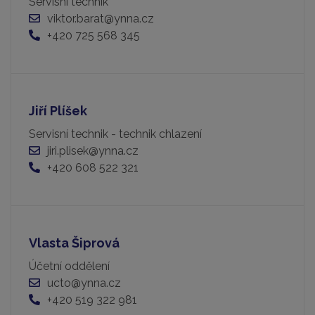
Servisní technik
viktor.barat@ynna.cz
+420 725 568 345
Jiří Plíšek
Servisní technik - technik chlazení
jiri.plisek@ynna.cz
+420 608 522 321
Vlasta Šiprová
Účetní oddělení
ucto@ynna.cz
+420 519 322 981