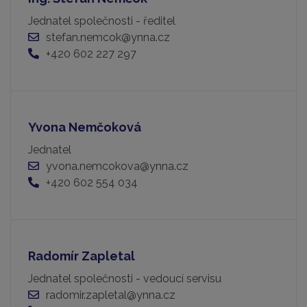
Jednatel společnosti - ředitel
stefan.nemcok@ynna.cz
+420 602 227 297
Yvona Nemčoková
Jednatel
yvona.nemcokova@ynna.cz
+420 602 554 034
Radomír Zapletal
Jednatel společnosti - vedoucí servisu
radomir.zapletal@ynna.cz