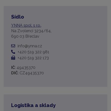
Sídlo
YNNA spol. s r.o.,
Na Zvolenci 3234/64,
690 03 Břeclav
info@ynna.cz
+420 519 322 981
+420 519 322 173
IČ
: 49435370
DIČ
: CZ49435370
Logistika a sklady