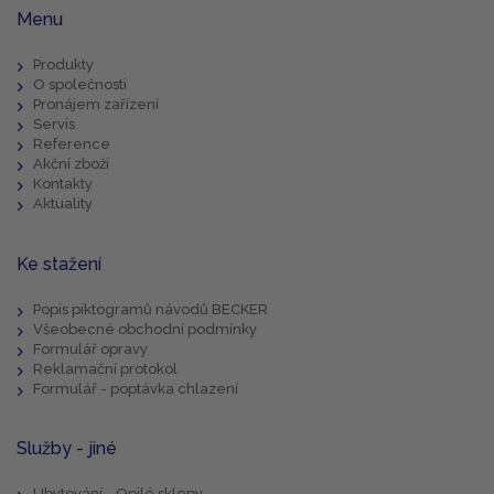
Menu
Produkty
O společnosti
Pronájem zařízení
Servis
Reference
Akční zboží
Kontakty
Aktuality
Ke stažení
Popis piktogramů návodů BECKER
Všeobecné obchodní podmínky
Formulář opravy
Reklamační protokol
Formulář - poptávka chlazení
Služby - jiné
Ubytování - Opilé sklepy