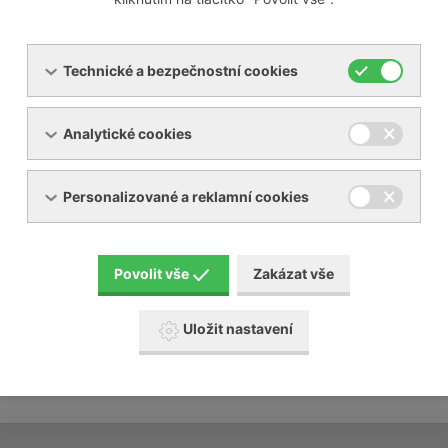
v případě nutnosti vám zařízení uvedeme do
provozu
převezmeme za Vás provoz zařízení
kalkulace nájemních a přepravních nákladů
Technické a bezpečnostní cookies
Naše požadavky:
Analytické cookies
vhodný prostor pro naše zařízení
vhodné rozvody a energie
Personalizované a reklamní cookies
Povolit vše
Zakázat vše
Uložit nastavení