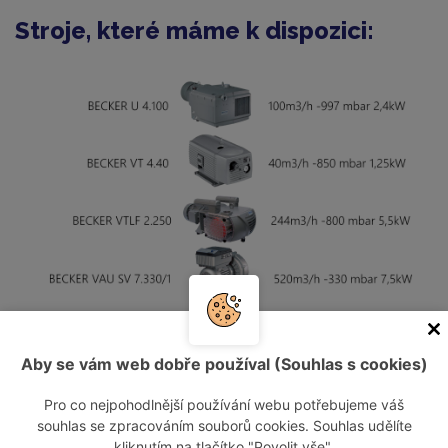
Stroje, které máme k dispozici:
Naše služby:
Aby se vám web dobře používal (Souhlas s cookies)
odpovědnost za návrh vhodného zařízení
Pro co nejpohodlnější používání webu potřebujeme váš
souhlas se zpracováním souborů cookies. Souhlas udělíte
zařízení vám dopravíme na místo vašeho určení
kliknutím na tlačítko "Povolit vše".