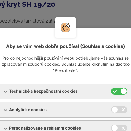
vý kryt SH 19/20
 bezolejová lamelová zařízení.
y výrobce Becker platí za jedny z nejtišších zařízení na trh
vyžadují ještě vyšší míru klidu. Protihlukový kryt je ideálním 
Aby se vám web dobře používal (Souhlas s cookies)
 pracovišti minulostí.
Pro co nejpohodlnější používání webu potřebujeme váš souhlas se
ému krytu Becker bude Vaše zařízení odhlučněno natolik, že 
zpracováním souborů cookies. Souhlas udělíte kliknutím na tlačítko
"Povolit vše".
tejné místnosti například jednání. Kryt snižuje hluk zařízení a
ostor.
Technické a bezpečnostní cookies
uku patří mezi výhody krytu také mechanická ochrana vůči e
votnost odhlučněného zařízení. Součástí krytu jsou ventilátory, k
 vzduchu. Kryt lze dodat jako součást nového zařízení, neb
Analytické cookies
ní spojené s použitím kvalitních materiálů navíc zařízení dodá
Personalizované a reklamní cookies