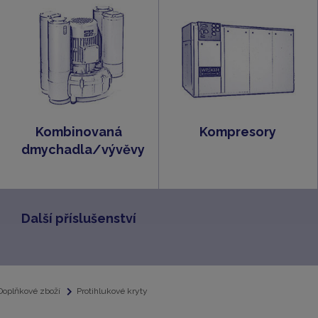
Kombinovaná
Kompresory
dmychadla/vývěvy
Další příslušenství
Doplňkové zboží
Protihlukové kryty