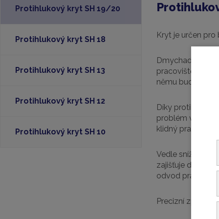
Protihluko
Protihlukový kryt SH 19/20
Kryt je určen pro
Protihlukový kryt SH 18
Dmychadla a vývěv
Protihlukový kryt SH 13
pracoviště ovšem 
němu bude hluk na
Protihlukový kryt SH 12
Díky protihlukov
problém vést ve s
klidný pracovní pr
Protihlukový kryt SH 10
Vedle snížení hl
zajišťuje delší ži
odvod pracovního
Precizní zpracová