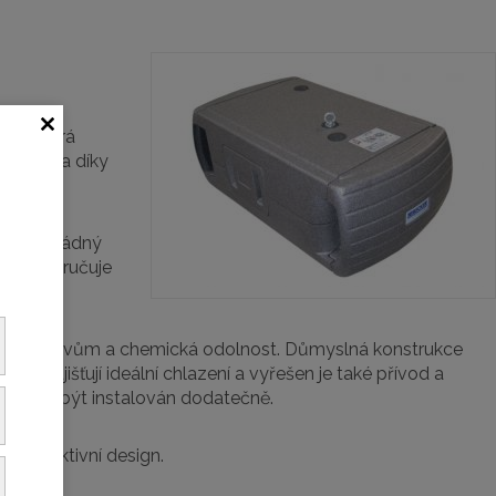
u. Některá
řešením a díky
nebude žádný
ž 6x a zaručuje
xterním vlivům a chemická odolnost. Důmyslná konstrukce
teré zajišťují ideální chlazení a vyřešen je také přívod a
o může být instalován dodatečně.
vá atraktivní design.