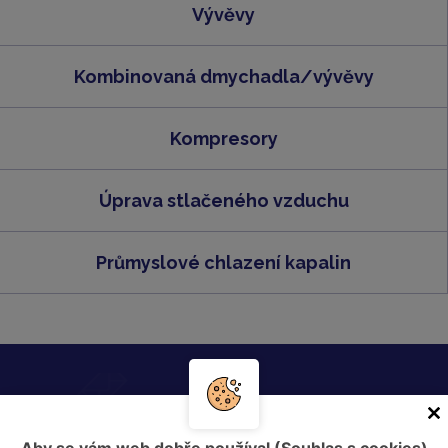
Vývěvy
Kombinovaná dmychadla/vývěvy
Kompresory
Úprava stlačeného vzduchu
Průmyslové chlazení kapalin
Zašlete nám nezávaznou poptávku