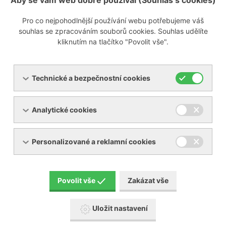
Aby se vám web dobře používal (Souhlas s cookies)
Pro co nejpohodlnější používání webu potřebujeme váš
Zobrazit poptávkový formulář
souhlas se zpracováním souborů cookies. Souhlas udělíte
kliknutím na tlačítko "Povolit vše".
info@ynna.cz
+420 519 322 981
Technické a bezpečnostní cookies
Analytické cookies
Personalizované a reklamní cookies
Servis
Povolit vše
Zakázat vše
Uložit nastavení