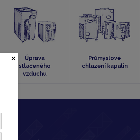
Úprava
Průmyslové
stlačeného
chlazení kapalin
vzduchu