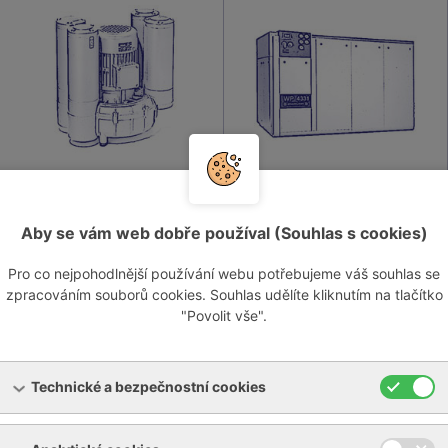
Kombinovaná
Kompresory
dmychadla/vývěvy
Aby se vám web dobře používal (Souhlas s cookies)
Pro co nejpohodlnější používání webu potřebujeme váš souhlas se
zpracováním souborů cookies. Souhlas udělíte kliknutím na tlačítko
"Povolit vše".
Technické a bezpečnostní cookies
Zašlete nám nezávaznou poptávku