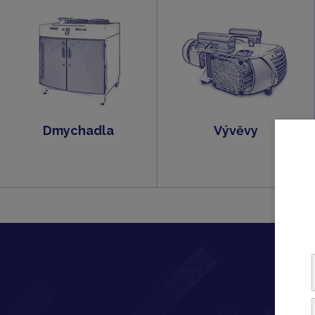
Dmychadla
Vývěvy