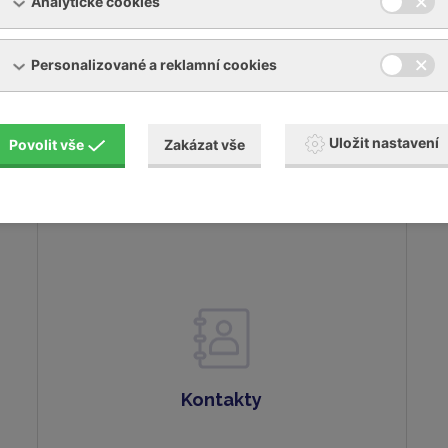
Analytické cookies
Zobrazit poptávkový formulář
Personalizované a reklamní cookies
info@ynna.cz
+420 519 322 981
Uložit nastavení
Povolit vše
Zakázat vše
Kontakty