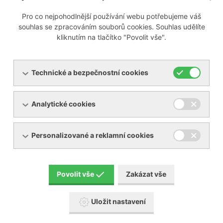
Pro co nejpohodlnější používání webu potřebujeme váš
Připravujeme
souhlas se zpracováním souborů cookies. Souhlas udělíte
kliknutím na tlačítko "Povolit vše".
Technické a bezpečnostní cookies
Menu
Analytické cookies
Produkty
O společnosti
Pronájem zařízení
Servis
Personalizované a reklamní cookies
Reference
Akční zboží
Kontakty
Aktuality
Povolit vše
Zakázat vše
Ke stažení
Uložit nastavení
Popis piktogramů návodů BECKER