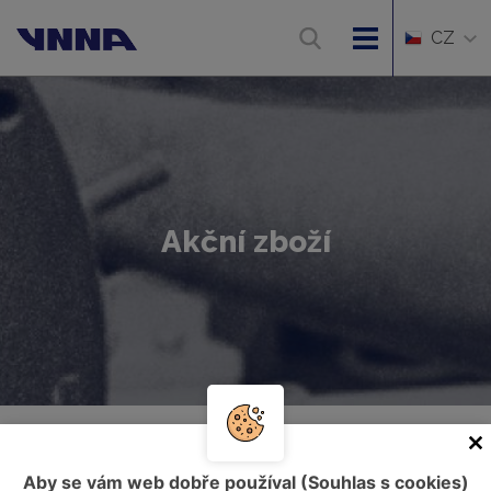
CZ
Akční zboží
Úvod
Akční zboží
Aby se vám web dobře používal (Souhlas s cookies)