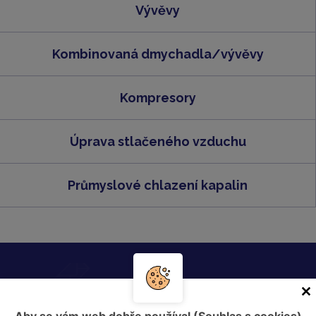
Vývěvy
Kombinovaná dmychadla/vývěvy
Kompresory
Úprava stlačeného vzduchu
Průmyslové chlazení kapalin
Zašlete nám nezávaznou poptávku