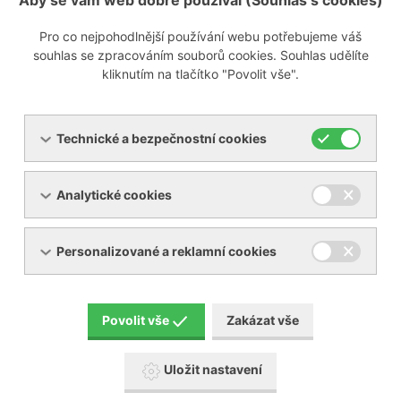
Aby se vám web dobře používal (Souhlas s cookies)
Pro co nejpohodlnější používání webu potřebujeme váš
Zobrazit poptávkový formulář
souhlas se zpracováním souborů cookies. Souhlas udělíte
kliknutím na tlačítko "Povolit vše".
info@ynna.cz
+420 519 322 981
Technické a bezpečnostní cookies
Analytické cookies
Personalizované a reklamní cookies
Servis
Povolit vše
Zakázat vše
Uložit nastavení