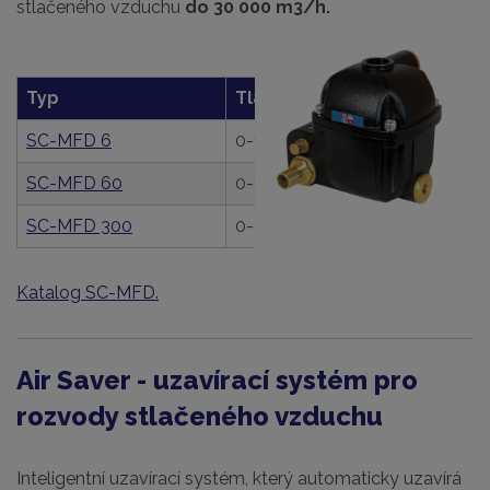
stlačeného vzduchu
do 30 000 m3/h.
Typ
Tlak (bar)
Připojení
SC-MFD 6
0-16
G 1/2"
SC-MFD 60
0-16
G 1/2"
SC-MFD 300
0-80
G 1/2"
Katalog SC-MFD.
Air Saver - uzavírací systém pro
rozvody stlačeného vzduchu
Inteligentní uzavírací systém, který automaticky uzavírá