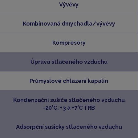
Vývěvy
Kombinovaná dmychadla/vývěvy
Kompresory
Úprava stlačeného vzduchu
Průmyslové chlazení kapalin
Kondenzační sušiče stlačeného vzduchu
-20°C, +3 a +7°C TRB
Adsorpční sušičky stlačeného vzduchu