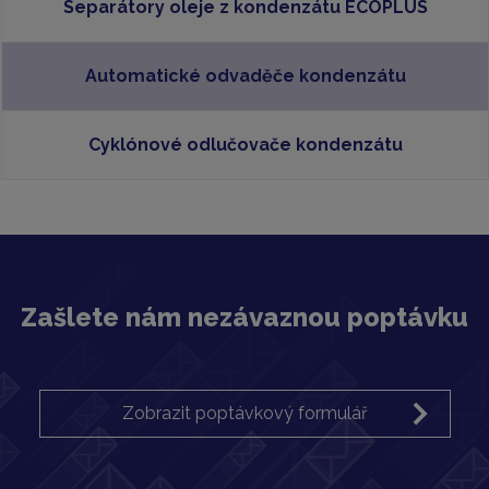
Separátory oleje z kondenzátu ECOPLUS
Automatické odvaděče kondenzátu
Cyklónové odlučovače kondenzátu
Zašlete nám nezávaznou poptávku
Zobrazit poptávkový formulář