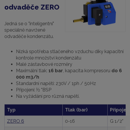
odvaděče ZERO
Jedná se o "inteligentní"
speciálně navržené
odvaděče kondenzátu.
Nízká spotřeba stlačeného vzduchu díky kapacitní
kontrole množství kondenzátu
Malé zástavbové rozměry
Maximální tlak:
16 bar
, kapacita kompresoru
do 6
000 m3/h
Standardní napětí: 230V / 1ph / 50Hz
Připojení: ½ "BSP
Na vyžádání pro různá napětí.
Typ
Tlak (bar)
Připojen
ZERO 6
0-16
G 1/2"