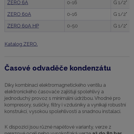
ZERO 6A
0-16
G 1/2"
ZERO 60A
0-16
G 1/2"
ZERO 60A HP
0-50
G 1/2"
Katalog ZERO.
Časové odvaděče kondenzátu
Díky kombinaci elektromagnetického ventilu a
elektronického časovače zajišťují spolehlivý a
jednoduchý provoz s minimální údržbou. Vhodné pro
kompresory, sušičky, filtry i vzdušníky a vynikají robustní
konstrukcí, vysokou spolehlivostí a snadnou instalací.
K dispozici jsou různé napěťové varianty, verze z
nerezové oceli nebo vysokotlaká verze
až do 80 bar.