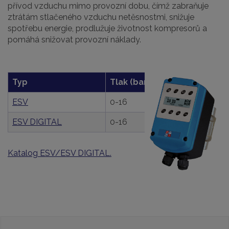
přívod vzduchu mimo provozní dobu, čímž zabraňuje
ztrátám stlačeného vzduchu netěsnostmi, snižuje
spotřebu energie, prodlužuje životnost kompresorů a
pomáhá snižovat provozní náklady.
Typ
Tlak (bar)
Připojení
ESV
0-16
G 1", G 2"
ESV DIGITAL
0-16
G 1", G 2"
Katalog ESV/ESV DIGITAL.