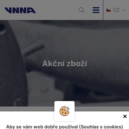
CZ
Akční zboží
Úvod
Akční zboží
Aby se vám web dobře používal (Souhlas s cookies)