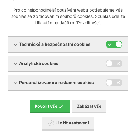
Pro co nejpohodlnější používání webu potřebujeme váš
Připravujeme
souhlas se zpracováním souborů cookies. Souhlas udělíte
kliknutím na tlačítko "Povolit vše".
Technické a bezpečnostní cookies
Menu
Analytické cookies
Produkty
O společnosti
Pronájem zařízení
Servis
Personalizované a reklamní cookies
Reference
Akční zboží
Kontakty
Aktuality
Povolit vše
Zakázat vše
Ke stažení
Uložit nastavení
Popis piktogramů návodů BECKER