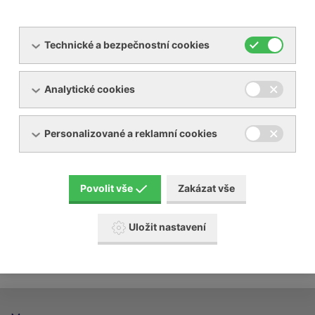
Technické a bezpečnostní cookies
Analytické cookies
Servis dmychadel, vývěv
Personalizované a reklamní cookies
Servis kompresorů
Servis sušiček a filtrů stlačených plynů
Povolit vše
Zakázat vše
Uložit nastavení
Revize chladícího zařízení