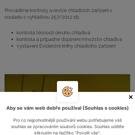
Provádíme kontroly a revize chladících zařízení v
souladu s vyhláškou 257/2012 sb.
kontrola těsnosti okruhu chladiva
kontrola a případné doplnění množství chladiva
vystavení Evidenční knihy chladícího zařízení
Aby se vám web dobře používal (Souhlas s cookies)
Pro co nejpohodlnější používání webu potřebujeme váš
souhlas se zpracováním souborů cookies. Souhlas udělíte
kliknutím na tlačítko "Povolit vše".