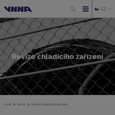
CZ
Revize chladícího zařízení
Úvod
Servis
Revize chladícího zařízení