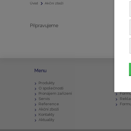
Úvod
Akční zboží
Připravujeme
Menu
Ke sta
Produkty
Popis
O společnosti
Všeob
Pronájem zařízení
Formu
Servis
Rekla
Reference
Formu
Akční zboží
Kontakty
Aktuality