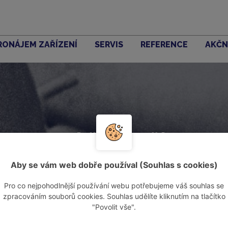
RONÁJEM ZAŘÍZENÍ
SERVIS
REFERENCE
AKČN
Akční zboží
Aby se vám web dobře používal (Souhlas s cookies)
Pro co nejpohodlnější používání webu potřebujeme váš souhlas se
zpracováním souborů cookies. Souhlas udělíte kliknutím na tlačítko
"Povolit vše".