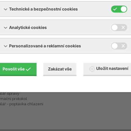
Technické a bezpečnostní cookies
Analytické cookies
Personalizované a reklamní cookies
Uložit nastavení
Povolit vše
Zakázat vše
žení
Služby - jiné
 piktogramů návodů BECKER
Ubytování - Opilé sklepy
ecné obchodní podmínky
lář opravy
mační protokol
lář - poptávka chlazení