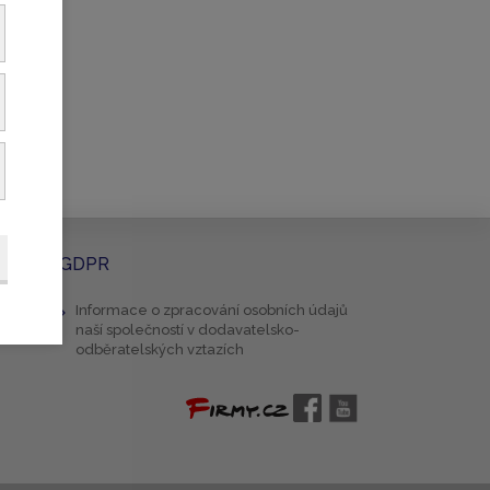
GDPR
Informace o zpracování osobních údajů
naší společností v dodavatelsko-
odběratelských vztazích