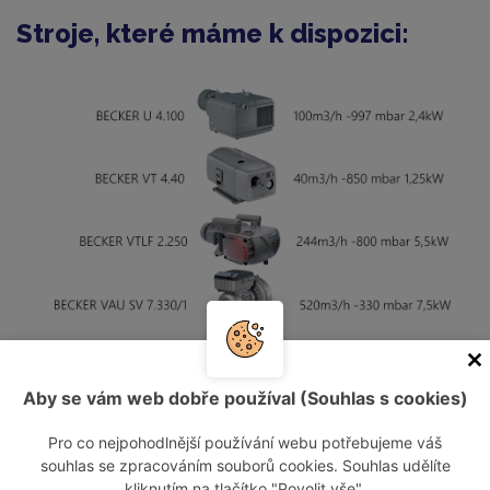
Stroje, které máme k dispozici:
Naše služby:
Aby se vám web dobře používal (Souhlas s cookies)
odpovědnost za návrh vhodného zařízení
Pro co nejpohodlnější používání webu potřebujeme váš
souhlas se zpracováním souborů cookies. Souhlas udělíte
zařízení vám dopravíme na místo vašeho určení
kliknutím na tlačítko "Povolit vše".