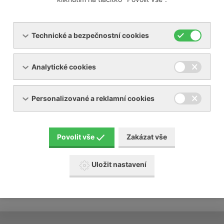
v případě nutnosti vám zařízení uvedeme do
provozu
převezmeme za Vás provoz zařízení
kalkulace nájemních a přepravních nákladů
Technické a bezpečnostní cookies
Naše požadavky:
Analytické cookies
vhodný prostor pro naše zařízení
vhodné rozvody a energie
Personalizované a reklamní cookies
Povolit vše
Zakázat vše
Uložit nastavení