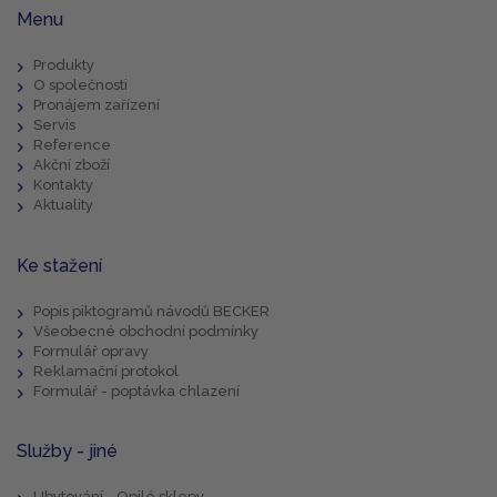
Menu
Produkty
O společnosti
Pronájem zařízení
Servis
Reference
Akční zboží
Kontakty
Aktuality
Ke stažení
Popis piktogramů návodů BECKER
Všeobecné obchodní podmínky
Formulář opravy
Reklamační protokol
Formulář - poptávka chlazení
Služby - jiné
Ubytování - Opilé sklepy