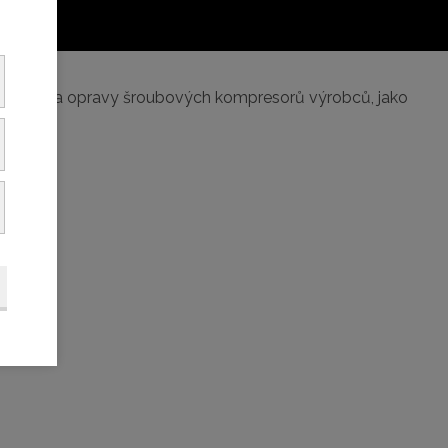
 servis a opravy šroubových kompresorů výrobců, jako