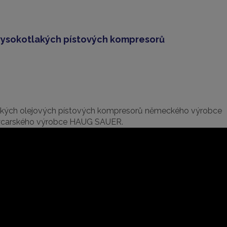
 vysokotlakých pístových kompresorů
akých olejových pístových kompresorů německého výrobce
výcarského výrobce HAUG SAUER.