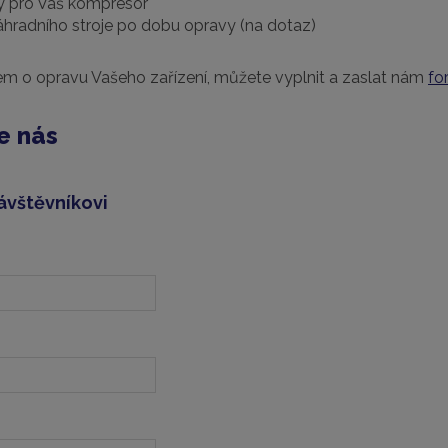
ly pro Váš kompresor
hradního stroje po dobu opravy (na dotaz)
jem o opravu Vašeho zařízení, můžete vyplnit a zaslat nám
fo
e nás
ávštěvníkovi