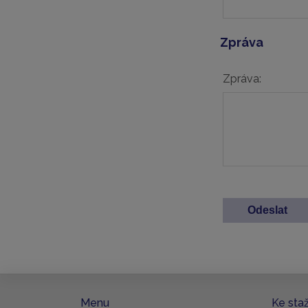
Zpráva
Zpráva:
Menu
Ke sta