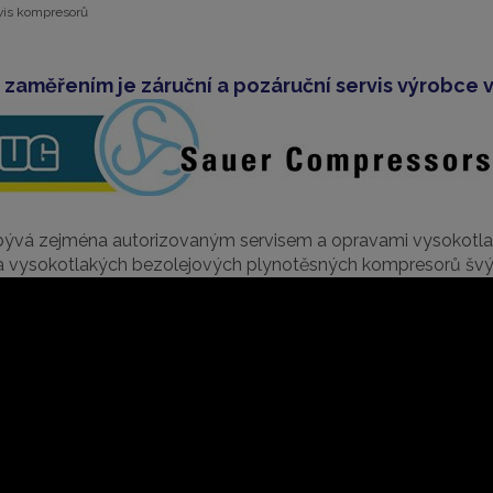
vis kompresorů
 zaměřením je záruční a pozáruční servis výrobce
abývá zejména autorizovaným servisem a opravami vysokotl
vysokotlakých bezolejových plynotěsných kompresorů š