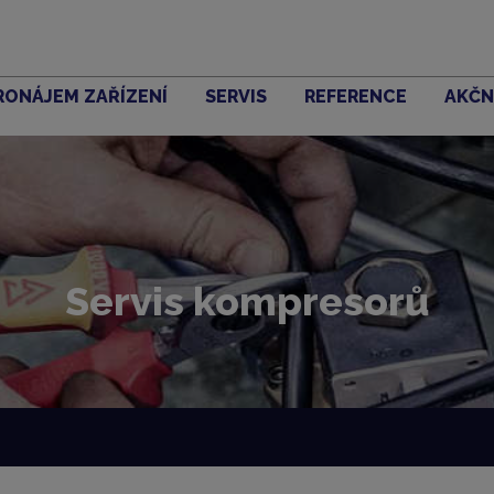
RONÁJEM ZAŘÍZENÍ
SERVIS
REFERENCE
AKČN
Servis kompresorů