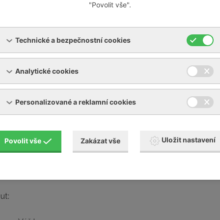
"Povolit vše".
Technické a bezpečnostní cookies
oletým zkušenostem v oboru jsme schopni provádět kvalitní
Analytické cookies
o
Personalizované a reklamní cookies
and
Uložit nastavení
Povolit vše
Zakázat vše
a mnoho jiných
ut: