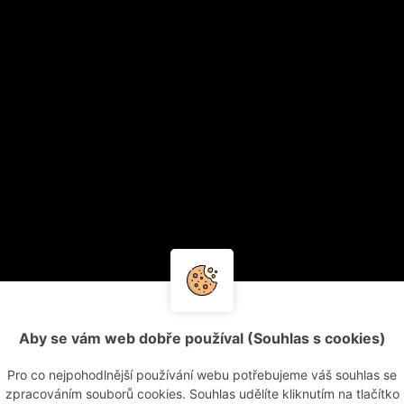
Aby se vám web dobře používal (Souhlas s cookies)
Pro co nejpohodlnější používání webu potřebujeme váš souhlas se
zpracováním souborů cookies. Souhlas udělíte kliknutím na tlačítko