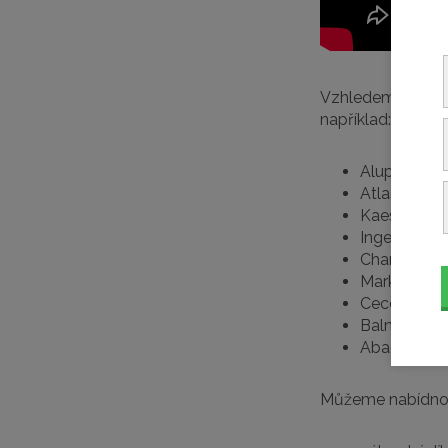
Vzhledem k dlouh
například:
Alup
Atlas Copc
Kaeser
Ingersoll R
Champion
Mark
Ceccato
Balma
Abac Boge 
Můžeme nabídno