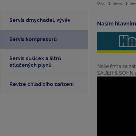
Úvod
Servis
Ser
Servis dmychadel, vývěv
Naším hlavním
Servis kompresorů
Servis sušiček a filtrů
stlačených plynů
Naše firma se z
SAUER & SOHN a 
Revize chladícího zařízení