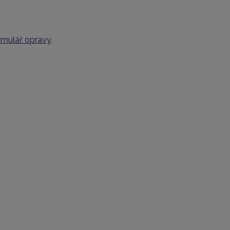
rmulář opravy
.