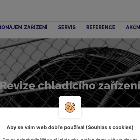
RONÁJEM ZAŘÍZENÍ
SERVIS
REFERENCE
AKČN
Revize chladícího zařízen
Aby se vám web dobře používal (Souhlas s cookies)
Pro co nejpohodlnější používání webu potřebujeme váš souhlas se