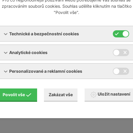
ize chladícího zařízení
zpracováním souborů cookies. Souhlas udělíte kliknutím na tlačítko
"Povolit vše".
y a revize chladících zařízení v souladu s vyhláškou 257/201
Technické a bezpečnostní cookies
snosti okruhu chladiva
případné doplnění množství chladiva
Analytické cookies
idenční knihy chladícího zařízení
Personalizované a reklamní cookies
Uložit nastavení
Povolit vše
Zakázat vše