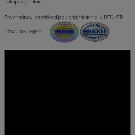
nákup originálních dílů.
Pro snadnou identifikaci jsou originálních díly BECKER
označeny logem