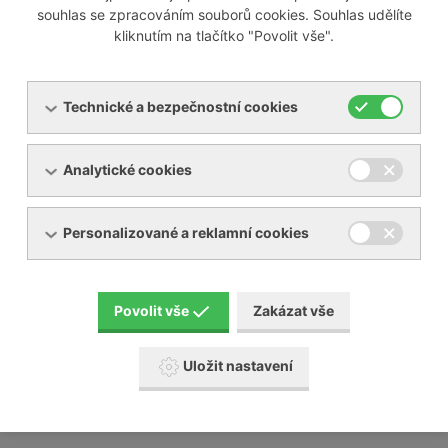
souhlas se zpracováním souborů cookies. Souhlas udělíte
kliknutím na tlačítko "Povolit vše".
Odborně servisujeme i většinu zařízení jiných výrobců na
trhu, mezi které patří například:
Technické a bezpečnostní cookies
Busch
Analytické cookies
Elmo Rietschle
Nash Elmo
Orion
Personalizované a reklamní cookies
Aerzen
Gardner Denver
Schmalz a mnoho jiných
Povolit vše
Zakázat vše
Naši servisní technici absolvují pravidelné školení u
výrobců, které na našem území zastupujeme.
Uložit nastavení
Posunujeme tak naši servisní činnost a služby
zákazníkům na další úroveň.