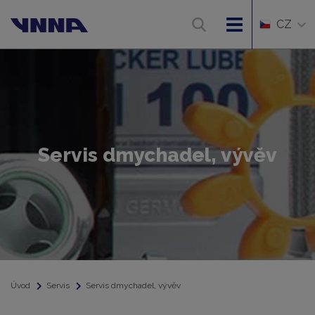
CZ
Servis dmychadel, vývěv
Úvod
Servis
Servis dmychadel, vývěv