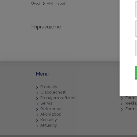
Úvod
Akční zboží
Připravujeme
Menu
Ke sta
Produkty
Popis
O společnosti
Všeob
Pronájem zařízení
Formu
Servis
Rekla
Reference
Formu
Akční zboží
Kontakty
Aktuality