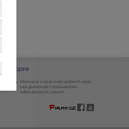
GDPR
Informace o zpracování osobních údajů
naší společností v dodavatelsko-
odběratelských vztazích