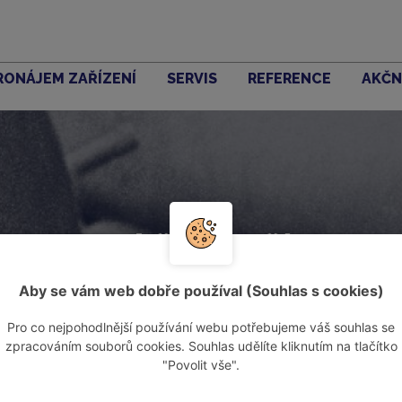
RONÁJEM ZAŘÍZENÍ
SERVIS
REFERENCE
AKČN
Akční zboží
Aby se vám web dobře používal (Souhlas s cookies)
Pro co nejpohodlnější používání webu potřebujeme váš souhlas se
zpracováním souborů cookies. Souhlas udělíte kliknutím na tlačítko
"Povolit vše".