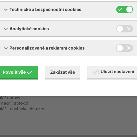
Technické a bezpečnostní cookies
Analytické cookies
Personalizované a reklamní cookies
Uložit nastavení
Povolit vše
Zakázat vše
žení
Služby - jiné
 piktogramů návodů BECKER
Ubytování - Opilé sklepy
ecné obchodní podmínky
lář opravy
mační protokol
lář - poptávka chlazení