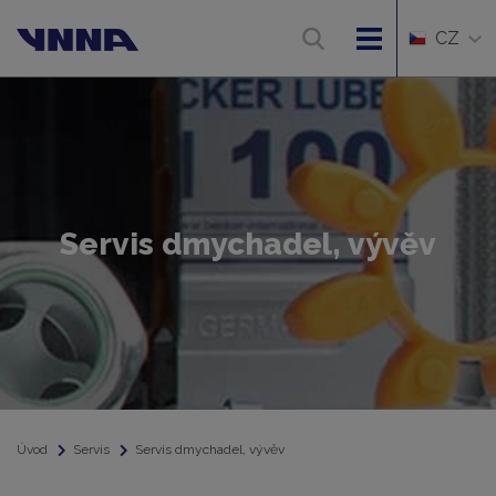
CZ
Servis dmychadel, vývěv
Úvod
Servis
Servis dmychadel, vývěv