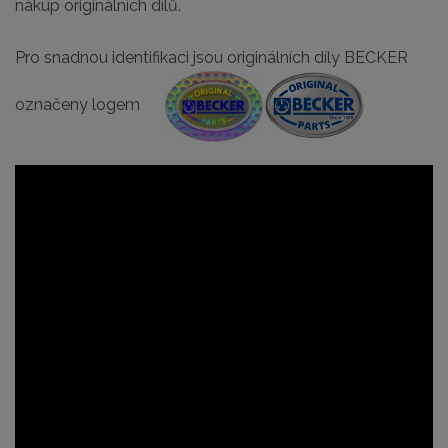
nákup originálních dílů.
Pro snadnou identifikaci jsou originálních díly BECKER
označeny logem