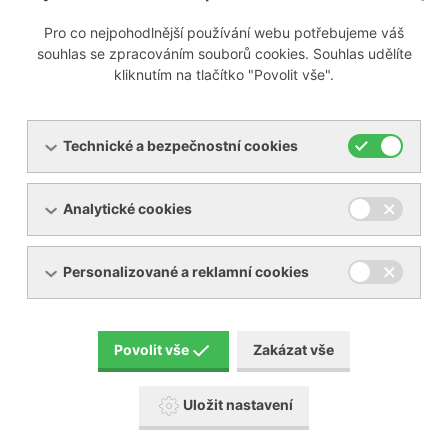
Pro co nejpohodlnější používání webu potřebujeme váš
Připravujeme
souhlas se zpracováním souborů cookies. Souhlas udělíte
kliknutím na tlačítko "Povolit vše".
Technické a bezpečnostní cookies
Menu
Analytické cookies
Produkty
O společnosti
Pronájem zařízení
Servis
Personalizované a reklamní cookies
Reference
Akční zboží
Kontakty
Aktuality
Povolit vše
Zakázat vše
Ke stažení
Uložit nastavení
Popis piktogramů návodů BECKER