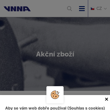
CZ
Akční zboží
Úvod
Akční zboží
Aby se vám web dobře používal (Souhlas s cookies)