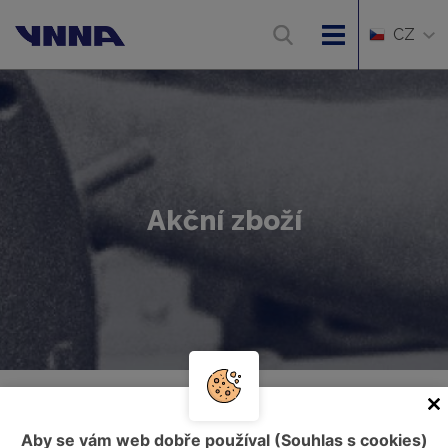
CZ
Akční zboží
Úvod
Akční zboží
Aby se vám web dobře používal (Souhlas s cookies)