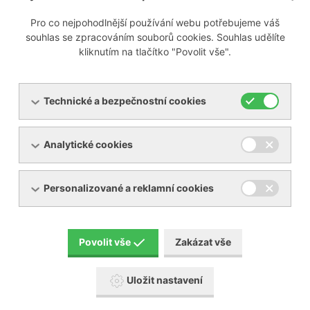
Pro co nejpohodlnější používání webu potřebujeme váš
Připravujeme
souhlas se zpracováním souborů cookies. Souhlas udělíte
kliknutím na tlačítko "Povolit vše".
Technické a bezpečnostní cookies
Menu
Analytické cookies
Produkty
O společnosti
Pronájem zařízení
Servis
Personalizované a reklamní cookies
Reference
Akční zboží
Kontakty
Aktuality
Povolit vše
Zakázat vše
Ke stažení
Uložit nastavení
Popis piktogramů návodů BECKER