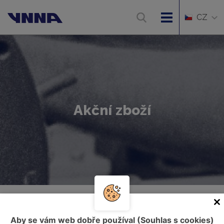
CZ
Akční zboží
Úvod
Akční zboží
Aby se vám web dobře používal (Souhlas s cookies)