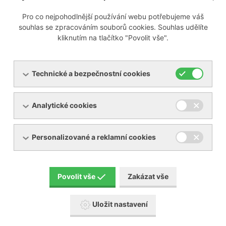
Pro co nejpohodlnější používání webu potřebujeme váš
Připravujeme
souhlas se zpracováním souborů cookies. Souhlas udělíte
kliknutím na tlačítko "Povolit vše".
Technické a bezpečnostní cookies
Menu
Analytické cookies
Produkty
O společnosti
Pronájem zařízení
Servis
Personalizované a reklamní cookies
Reference
Akční zboží
Kontakty
Aktuality
Povolit vše
Zakázat vše
Ke stažení
Uložit nastavení
Popis piktogramů návodů BECKER