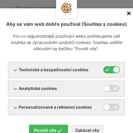
Dodávky náhradních dílů
Opravy
Revize
Aby se vám web dobře používal (Souhlas s cookies)
Servisní smlouvy
Pro co nejpohodlnější používání webu potřebujeme váš
souhlas se zpracováním souborů cookies. Souhlas udělíte
Jestliže máte zájem o opravu Vašeho zařízení, můžete
kliknutím na tlačítko "Povolit vše".
vyplnit a zaslat nám
formulář opravy
.
Kontaktujte nás
Technické a bezpečnostní cookies
Informace o návštěvníkovi
Analytické cookies
Vaše jméno:
Personalizované a reklamní cookies
Váš e-mail:
Povolit vše
Zakázat vše