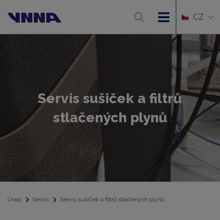
CZ
Servis sušiček a filtrů
stlačených plynů
Úvod
Servis
Servis sušiček a filtrů stlačených plynů