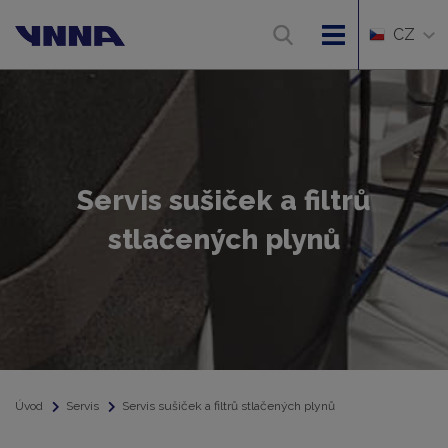
CZ
Servis sušiček a filtrů
stlačených plynů
Úvod
Servis
Servis sušiček a filtrů stlačených plynů