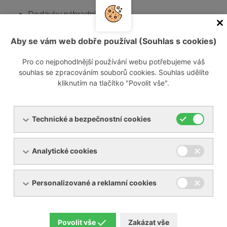
Dodávky náhradních dílů
Opravy
Revize
Aby se vám web dobře používal (Souhlas s cookies)
Servisní smlouvy
Pro co nejpohodlnější používání webu potřebujeme váš
souhlas se zpracováním souborů cookies. Souhlas udělíte
Jestliže máte zájem o opravu Vašeho zařízení, můžete
kliknutím na tlačítko "Povolit vše".
vyplnit a zaslat nám
formulář opravy
.
Kontaktujte nás
Technické a bezpečnostní cookies
Informace o návštěvníkovi
Analytické cookies
Vaše jméno:
Personalizované a reklamní cookies
Váš e-mail:
Povolit vše
Zakázat vše