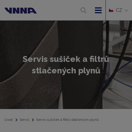
CZ
Servis sušiček a filtrů
stlačených plynů
Úvod
Servis
Servis sušiček a filtrů stlačených plynů