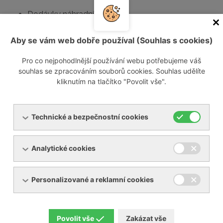
Dodávky náhradních dílů
Opravy
Revize
Aby se vám web dobře používal (Souhlas s cookies)
Servisní smlouvy
Pro co nejpohodlnější používání webu potřebujeme váš
souhlas se zpracováním souborů cookies. Souhlas udělíte
Jestliže máte zájem o opravu Vašeho zařízení, můžete
kliknutím na tlačítko "Povolit vše".
vyplnit a zaslat nám
formulář opravy
.
Kontaktujte nás
Technické a bezpečnostní cookies
Informace o návštěvníkovi
Analytické cookies
Vaše jméno:
Personalizované a reklamní cookies
Váš e-mail:
Povolit vše
Zakázat vše