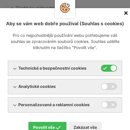
Dodávky náhradních dílů
Opravy
Revize
Aby se vám web dobře používal (Souhlas s cookies)
Servisní smlouvy
Pro co nejpohodlnější používání webu potřebujeme váš
souhlas se zpracováním souborů cookies. Souhlas udělíte
Jestliže máte zájem o opravu Vašeho zařízení, můžete
kliknutím na tlačítko "Povolit vše".
vyplnit a zaslat nám
formulář opravy
.
Kontaktujte nás
Technické a bezpečnostní cookies
Informace o návštěvníkovi
Analytické cookies
Vaše jméno:
Personalizované a reklamní cookies
Váš e-mail:
Povolit vše
Zakázat vše