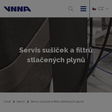
CZ
Servis sušiček a filtrů
stlačených plynů
Úvod
Servis
Servis sušiček a filtrů stlačených plynů