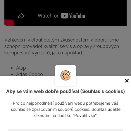
Vzhledem k dlouholetým zkušenostem v oboru jsme
schopni provádět kvalitní servis a opravy šroubových
kompresorů výrobců, jako například:
Alup
Atlas Copco
Kaeser
Ingersoll Rand
Aby se vám web dobře používal (Souhlas s cookies)
Champion
Mark
Pro co nejpohodlnější používání webu potřebujeme váš
Ceccato
souhlas se zpracováním souborů cookies. Souhlas udělíte
Balma
kliknutím na tlačítko "Povolit vše".
Abac Boge a mnoho jiných