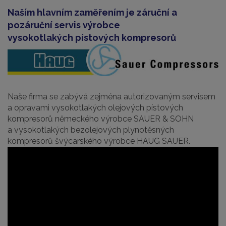
Naším hlavním zaměřením je záruční a
pozáruční servis výrobce
vysokotlakých pístových kompresorů
Naše firma se zabývá zejména autorizovaným servisem
a opravami vysokotlakých olejových pístových
kompresorů německého výrobce SAUER & SOHN
a vysokotlakých bezolejových plynotěsných
kompresorů švýcarského výrobce HAUG SAUER.