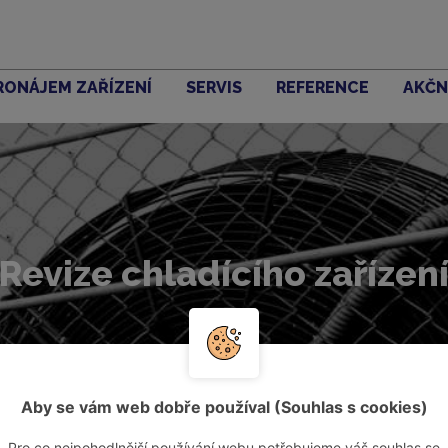
RONÁJEM ZAŘÍZENÍ
SERVIS
REFERENCE
AKČN
Revize chladícího zařízen
Aby se vám web dobře používal (Souhlas s cookies)
Pro co nejpohodlnější používání webu potřebujeme váš souhlas se