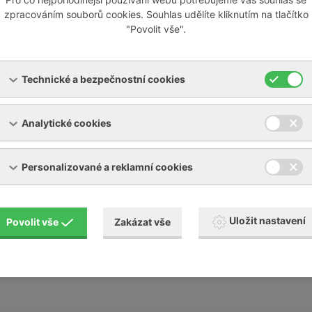
ize chladícího zařízení
zpracováním souborů cookies. Souhlas udělíte kliknutím na tlačítko
"Povolit vše".
y a revize chladících zařízení v souladu s vyhláškou 257/201
Technické a bezpečnostní cookies
snosti okruhu chladiva
případné doplnění množství chladiva
Analytické cookies
idenční knihy chladícího zařízení
Personalizované a reklamní cookies
Uložit nastavení
Povolit vše
Zakázat vše