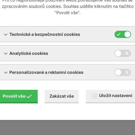
ize chladícího zařízení
zpracováním souborů cookies. Souhlas udělíte kliknutím na tlačítko
"Povolit vše".
y a revize chladících zařízení v souladu s vyhláškou 257/201
Technické a bezpečnostní cookies
snosti okruhu chladiva
případné doplnění množství chladiva
Analytické cookies
idenční knihy chladícího zařízení
Personalizované a reklamní cookies
Uložit nastavení
Povolit vše
Zakázat vše