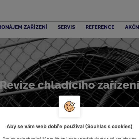
RONÁJEM ZAŘÍZENÍ
SERVIS
REFERENCE
AKČN
Revize chladícího zařízen
Aby se vám web dobře používal (Souhlas s cookies)
Pro co nejpohodlnější používání webu potřebujeme váš souhlas se