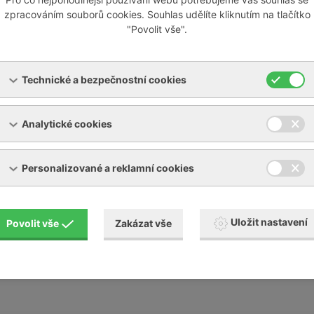
ize chladícího zařízení
zpracováním souborů cookies. Souhlas udělíte kliknutím na tlačítko
"Povolit vše".
y a revize chladících zařízení v souladu s vyhláškou 257/201
Technické a bezpečnostní cookies
snosti okruhu chladiva
případné doplnění množství chladiva
Analytické cookies
idenční knihy chladícího zařízení
Personalizované a reklamní cookies
Uložit nastavení
Povolit vše
Zakázat vše