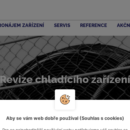
RONÁJEM ZAŘÍZENÍ
SERVIS
REFERENCE
AKČN
Revize chladícího zařízen
Aby se vám web dobře používal (Souhlas s cookies)
Pro co nejpohodlnější používání webu potřebujeme váš souhlas se