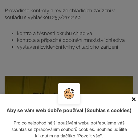
Provádíme kontroly a revize chladících zařízení v
souladu s vyhláškou 257/2012 sb.
kontrola těsnosti okruhu chladiva
kontrola a případné doplnění množství chladiva
vystavení Evidenční knihy chladícího zařízení
Aby se vám web dobře používal (Souhlas s cookies)
Pro co nejpohodlnější používání webu potřebujeme váš
souhlas se zpracováním souborů cookies. Souhlas udělíte
kliknutím na tlačítko "Povolit vše".