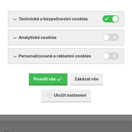
Technické a bezpečnostní cookies
Analytické cookies
Servis dmychadel, vývěv
Personalizované a reklamní cookies
Servis kompresorů
Servis sušiček a filtrů stlačených plynů
Povolit vše
Zakázat vše
Uložit nastavení
Revize chladícího zařízení