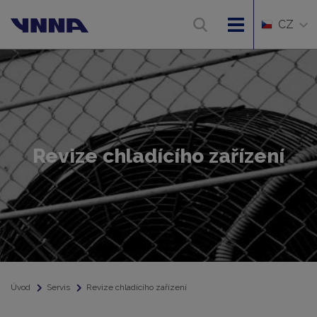
CZ
Revize chladícího zařízení
Úvod
Servis
Revize chladícího zařízení