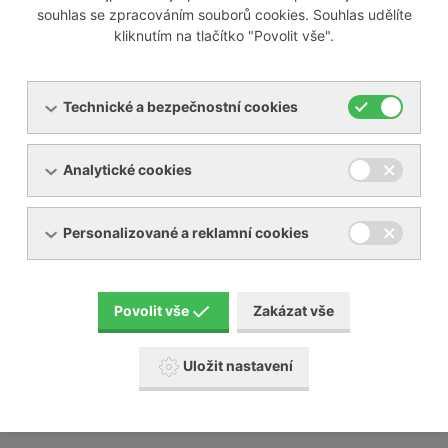
souhlas se zpracováním souborů cookies. Souhlas udělíte
kliknutím na tlačítko "Povolit vše".
Odborně servisujeme i většinu zařízení jiných výrobců na
trhu, mezi které patří například:
Technické a bezpečnostní cookies
Busch
Analytické cookies
Elmo Rietschle
Nash Elmo
Orion
Personalizované a reklamní cookies
Aerzen
Gardner Denver
Schmalz a mnoho jiných
Povolit vše
Zakázat vše
Naši servisní technici absolvují pravidelné školení u
výrobců, které na našem území zastupujeme.
Uložit nastavení
Posunujeme tak naši servisní činnost a služby
zákazníkům na další úroveň.