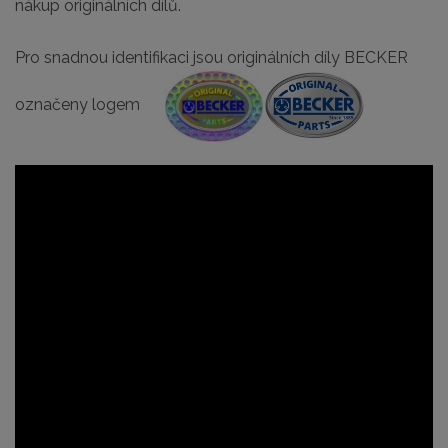
nákup originálních dílů.
Pro snadnou identifikaci jsou originálních díly BECKER
označeny logem