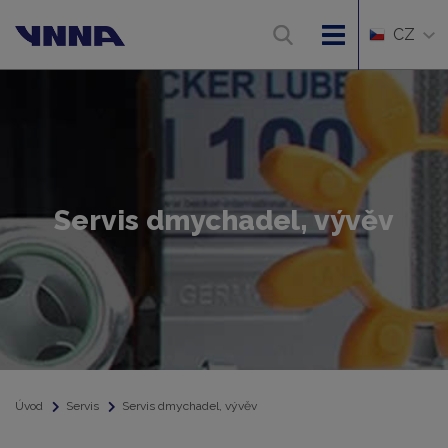
CZ
Servis dmychadel, vývěv
Úvod
Servis
Servis dmychadel, vývěv