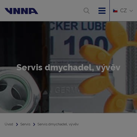
CZ
Servis dmychadel, vývěv
Úvod
Servis
Servis dmychadel, vývěv