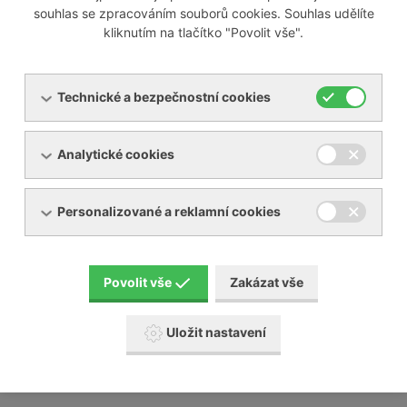
souhlas se zpracováním souborů cookies. Souhlas udělíte
kliknutím na tlačítko "Povolit vše".
Odborně servisujeme i většinu zařízení jiných výrobců na
trhu, mezi které patří například:
Technické a bezpečnostní cookies
Busch
Analytické cookies
Elmo Rietschle
Nash Elmo
Orion
Personalizované a reklamní cookies
Aerzen
Gardner Denver
Schmalz a mnoho jiných
Povolit vše
Zakázat vše
Naši servisní technici absolvují pravidelné školení u
výrobců, které na našem území zastupujeme.
Uložit nastavení
Posunujeme tak naši servisní činnost a služby
zákazníkům na další úroveň.