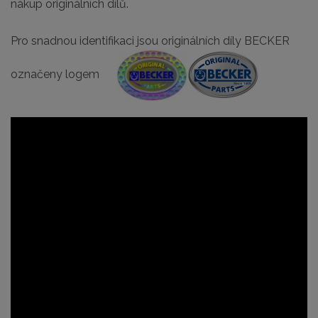
nákup originálních dílů.
Pro snadnou identifikaci jsou originálních díly BECKER
označeny logem