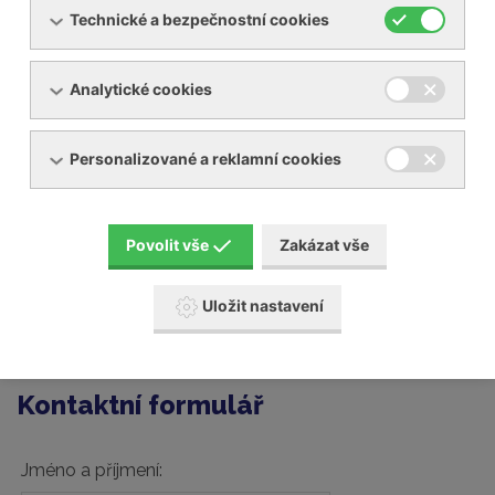
vývěv Becker
Technické a bezpečnostní cookies
Společnost YNNA s.r.o. je výhradním zástupcem značky
Analytické cookies
Becker v České republice a nabízí kompletní servisní
služby pro všechny typy vývěv Becker.
Personalizované a reklamní cookies
Poskytujeme autorizovaný servis vývěv a servis
dmychadel Becker.
Provádíme též generální opravy a servis zařízení Busch,
Povolit vše
Zakázat vše
Elmo Rietschle, Schmalz, Gardner Denver a dalších
značek.
Uložit nastavení
Pro více informací o
údržbě a servisu
nám zašelete
kontaktní formulář.
Kontaktní formulář
Jméno a příjmení: