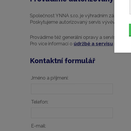
Společnost YNNA s.r.o. je výhradním zástupcem
Poskytujeme autorizovaný servis vývěv a serv
Provádíme též generální opravy a servis zaříze
Pro více informací o
údržbě a servisu
nám zaše
Kontaktní formulář
Jméno a příjmení:
Telefon:
E-mail: