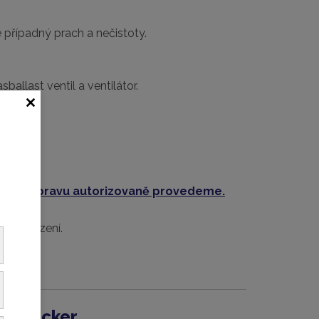
 případný prach a nečistoty.
allast ventil a ventilátor.
rální opravu autorizovaně provedeme.
ho zařízení.
ěv Becker