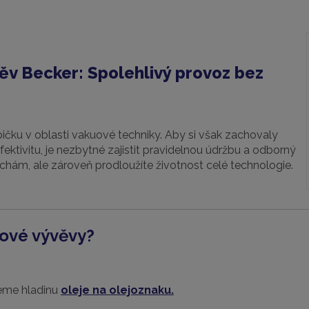
věv Becker: Spolehlivý provoz bez
pičku v oblasti vakuové techniky. Aby si však zachovaly
ektivitu, je nezbytné zajistit pravidelnou údržbu a odborný
chám, ale zároveň prodloužíte životnost celé technologie.
jové vývěvy?
jeme hladinu
oleje
na olejoznaku.