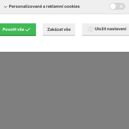
Personalizované a reklamní cookies
 značky Becker v České republice a nabízí kompletní servisn
is dmychadel Becker.
Uložit nastavení
Povolit vše
Zakázat vše
ní Busch, Elmo Rietschle, Schmalz, Gardner Denver a dalších 
lete kontaktní formulář.