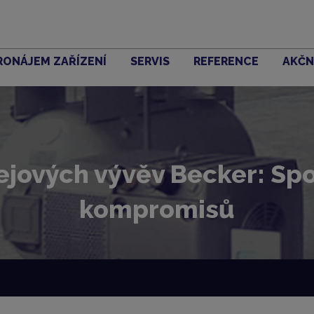
RONÁJEM ZAŘÍZENÍ
SERVIS
REFERENCE
AKČN
lejových vývěv Becker: Spo
kompromisů