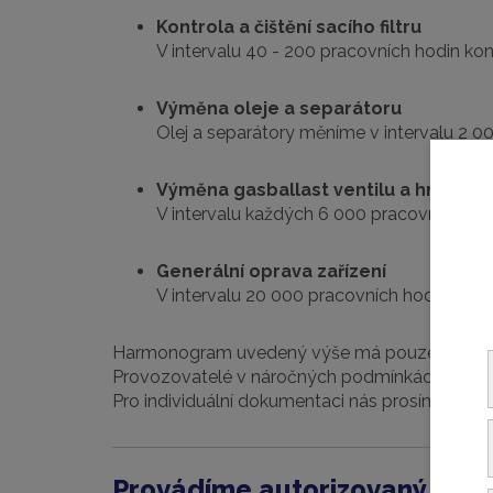
Kontrola a čištění sacího filtru
V intervalu 40 - 200 pracovních hodin ko
Výměna oleje a separátoru
Olej a separátory měníme v intervalu 2 00
Výměna gasballast ventilu a hrubého
V intervalu každých 6 000 pracovních hod
Generální oprava zařízení
V intervalu 20 000 pracovních hodin prov
Harmonogram uvedený výše má pouze informati
Provozovatelé v náročných podmínkách by měli s
Pro individuální dokumentaci nás prosím kontak
Provádíme autorizovaný serv