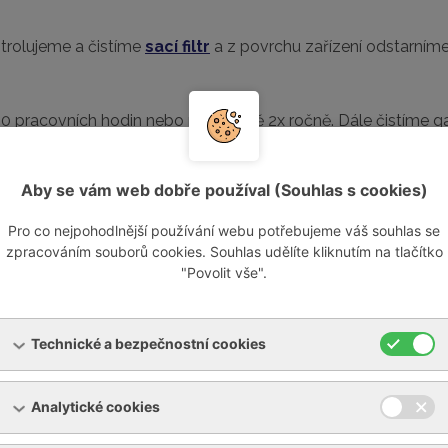
ntrolujeme a čistíme
sací filtr
a z povrchu zařízení odstarníme
0 pracovních hodin nebo minimálně 2x ročně. Dále čistíme gasb
 separátoru
Aby se vám web dobře používal (Souhlas s cookies)
in.
Pro co nejpohodlnější používání webu potřebujeme váš souhlas se
zpracováním souborů cookies. Souhlas udělíte kliknutím na tlačítko
ádíme generální opravu u autorizovaného servisu.
Rádi gene
"Povolit vše".
vní charakter a nemusí přesně odpovídat specifikacím Vaše
ervisní intervaly přizpůsobit vyšší zátěži.
Technické a bezpečnostní cookies
tujte – zajistíme zaslání příslušného technického manuálu.
Analytické cookies
is a generální opravy dmychadel a výv