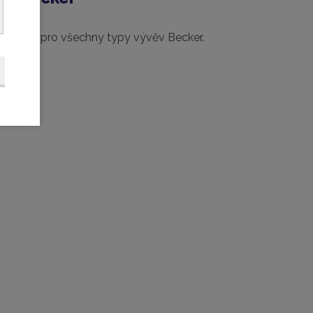
í služby pro všechny typy vývěv Becker.
značek.