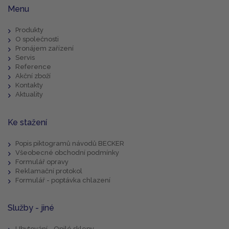
Menu
Produkty
O společnosti
Pronájem zařízení
Servis
Reference
Akční zboží
Kontakty
Aktuality
Ke stažení
Popis piktogramů návodů BECKER
Všeobecné obchodní podmínky
Formulář opravy
Reklamační protokol
Formulář - poptávka chlazení
Služby - jiné
Ubytování - Opilé sklepy