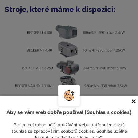
Stroje, které máme k dispozici:
Naše služby:
Aby se vám web dobře používal (Souhlas s cookies)
odpovědnost za návrh vhodného zařízení
Pro co nejpohodlnější používání webu potřebujeme váš
souhlas se zpracováním souborů cookies. Souhlas udělíte
zařízení vám dopravíme na místo vašeho určení
kliknutím na tlačítko "Povolit vše".