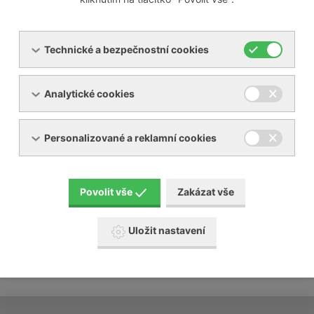
v případě nutnosti vám zařízení uvedeme do
provozu
převezmeme za Vás provoz zařízení
kalkulace nájemních a přepravních nákladů
Technické a bezpečnostní cookies
Naše požadavky:
Analytické cookies
vhodný prostor pro naše zařízení
vhodné rozvody a energie
Personalizované a reklamní cookies
Povolit vše
Zakázat vše
Uložit nastavení