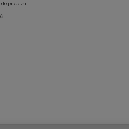
e do provozu
dů