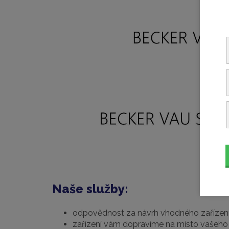
Naše služby:
odpovědnost za návrh vhodného zařízen
zařízení vám dopravíme na místo vašeho 