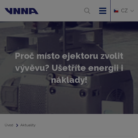
CZ
Proč místo ejektoru zvolit
vývěvu? Ušetříte energii i
náklady!
Úvod
Aktuality