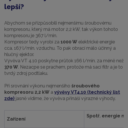
lepší?
Abychom se přizpůsobili nejmenšímu šroubovému
kompresoru, který má motor 2,2 kW, tak výkon tohoto
kompresoru je 367 l/min.
Kompresor tedy vyrobí za
1000 W
elektrické energie
cca. 167 l/min. vzduchu. To pak obrací málo účinný a
hlučný ejektor.
Vývěva VT 4.10 poskytne průtok 166 l/min. za méně než
370 W
. Nezacpe se prachem, protože má sací filtr a je to
tvrdý zdroj podtlaku.
Při srovnání výkonu nejmenšího
šroubového
kompresoru
2,2 kW
a
vývěvy VT4.10 (technický list
zde)
jasně vidíme, že vývěva přináší výrazné výhody.
Spotř. energie n
Zařízení