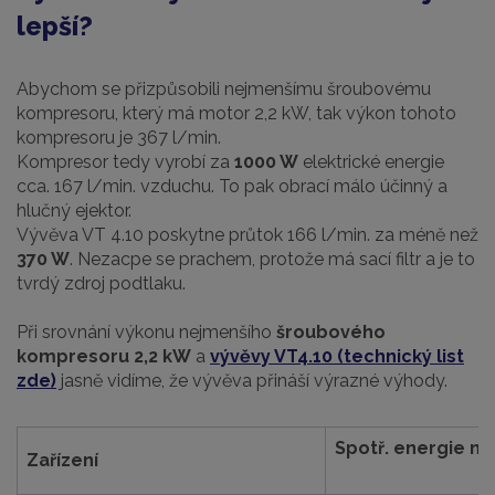
lepší?
Abychom se přizpůsobili nejmenšímu šroubovému
kompresoru, který má motor 2,2 kW, tak výkon tohoto
kompresoru je 367 l/min.
Kompresor tedy vyrobí za
1000 W
elektrické energie
cca. 167 l/min. vzduchu. To pak obrací málo účinný a
hlučný ejektor.
Vývěva VT 4.10 poskytne průtok 166 l/min. za méně než
370 W
. Nezacpe se prachem, protože má sací filtr a je to
tvrdý zdroj podtlaku.
Při srovnání výkonu nejmenšího
šroubového
kompresoru
2,2 kW
a
vývěvy VT4.10 (technický list
zde)
jasně vidíme, že vývěva přináší výrazné výhody.
Spotř. energie n
Zařízení