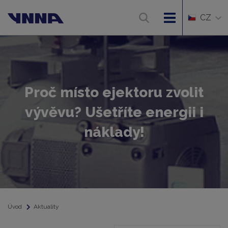
CZ
Proč místo ejektoru zvolit
vývěvu? Ušetříte energii i
náklady!
Úvod
Aktuality