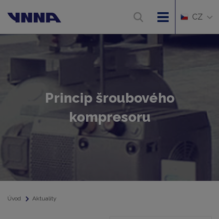
CZ
Princip šroubového
kompresoru
Úvod
Aktuality