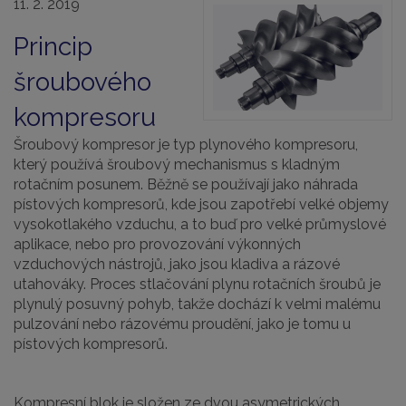
11. 2. 2019
Princip
šroubového
kompresoru
Šroubový kompresor je typ plynového kompresoru,
který
používá šroubový mechanismus s kladným
rotačním posunem. Běžně se používají jako náhrada
pístových kompresorů, kde jsou zapotřebí velké objemy
vysokotlakého vzduchu, a to buď pro velké průmyslové
aplikace, nebo pro provozování výkonných
vzduchových nástrojů, jako jsou kladiva a rázové
utahováky. Proces stlačování plynu rotačních šroubů je
plynulý posuvný pohyb, takže dochází k velmi malému
pulzování nebo rázovému proudění, jako je tomu u
pístových kompresorů.
Kompresní blok je složen ze dvou asymetrických,