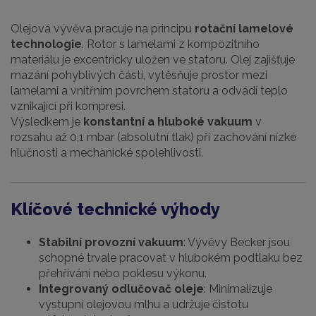
Olejová vývěva pracuje na principu
rotační lamelové
technologie
. Rotor s lamelami z kompozitního
materiálu je excentricky uložen ve statoru. Olej zajišťuje
mazání pohyblivých částí, vytěsňuje prostor mezi
lamelami a vnitřním povrchem statoru a odvádí teplo
vznikající při kompresi.
Výsledkem je
konstantní a hluboké vakuum
v
rozsahu až 0,1 mbar (absolutní tlak) při zachování nízké
hlučnosti a mechanické spolehlivosti.
Klíčové technické výhody
Stabilní provozní vakuum
: Vývěvy Becker jsou
schopné trvale pracovat v hlubokém podtlaku bez
přehřívání nebo poklesu výkonu.
Integrovaný odlučovač oleje
: Minimalizuje
výstupní olejovou mlhu a udržuje čistotu