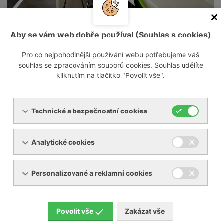
Naše společnost působí na českém trhu od
roku 1993 jako dodavatel a servisní
Aby se vám web dobře používal (Souhlas s cookies)
organizace průmyslových zařízení pro stláčení
Pro co nejpohodlnější používání webu potřebujeme váš
plynů, tzn. vývěv, dmychadel a
souhlas se zpracováním souborů cookies. Souhlas udělíte
kompresorů. Dále dodáváme, revidujeme a
kliknutím na tlačítko "Povolit vše".
opravujeme průmyslová chladící zařízení pro
chlazení kapalin a stlačeného vzduchu.
Technické a bezpečnostní cookies
Naší misí je naprostá spokojenost zákazníka
Analytické cookies
a hladký a bezproblémový chod výroby.
Personalizované a reklamní cookies
Ať už potřebujete zdroj vakua do malé vakuového
lisu, nebo špičkový plynotěsný kompresor na
Povolit vše
Zakázat vše
hélium, kyslík, vodík a další plyny, pomůžeme vám