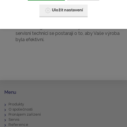
od návrhu až po realizaci a údržbu.
Uložit nastavení
Díky tomu, že jsme autorizovaným zástupcem pro
všechna naše zařízení, máte jistotu, že Vám
dodáme originální náhradní díly a naši certifikovaní
servisní technici se postarají o to, aby Vaše výroba
byla efektivní.
Menu
Produkty
O společnosti
Pronájem zařízení
Servis
Reference