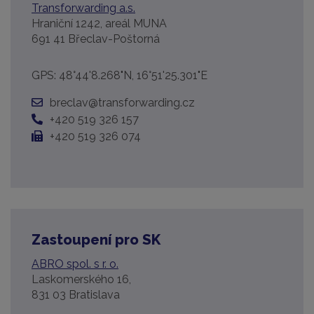
Transforwarding a.s.
Hraniční 1242, areál MUNA
691 41 Břeclav-Poštorná
GPS: 48°44'8.268"N, 16°51'25.301"E
breclav@transforwarding.cz
+420 519 326 157
+420 519 326 074
Zastoupení pro SK
ABRO spol. s r. o.
Laskomerského 16,
831 03 Bratislava