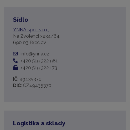
Sídlo
YNNA spol. s r.o.,
Na Zvolenci 3234/64,
690 03 Břeclav
info@ynna.cz
+420 519 322 981
+420 519 322 173
IČ
: 49435370
DIČ
: CZ49435370
Logistika a sklady