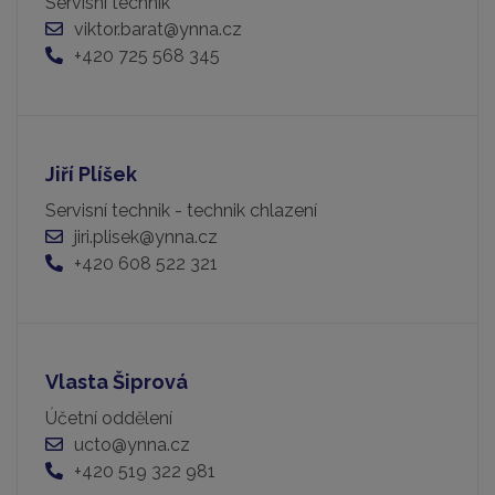
Servisní technik
viktor.barat@ynna.cz
+420 725 568 345
Jiří Plíšek
Servisní technik - technik chlazení
jiri.plisek@ynna.cz
+420 608 522 321
Vlasta Šiprová
Účetní oddělení
ucto@ynna.cz
+420 519 322 981