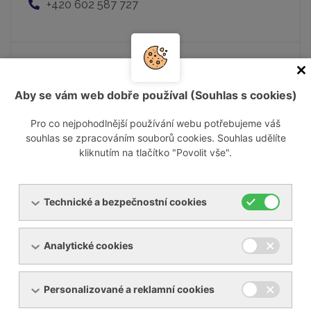
+420 602 587 727
Mgr. Matej Nemčok
Aby se vám web dobře používal (Souhlas s cookies)
Jednatel společnosti - vedoucí obchodu
matej.nemcok@ynna.cz
Pro co nejpohodlnější používání webu potřebujeme váš
+421 903 237 322
souhlas se zpracováním souborů cookies. Souhlas udělíte
kliknutím na tlačítko "Povolit vše".
Technické a bezpečnostní cookies
Pavel Musil
Obchodní zástupce
Analytické cookies
pavel.musil@ynna.cz
+420 602 550 677
Personalizované a reklamní cookies