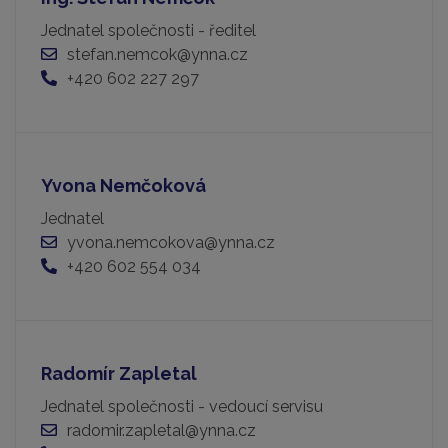
Jednatel společnosti - ředitel
stefan.nemcok@ynna.cz
+420 602 227 297
Yvona Nemčoková
Jednatel
yvona.nemcokova@ynna.cz
+420 602 554 034
Radomír Zapletal
Jednatel společnosti - vedoucí servisu
radomir.zapletal@ynna.cz