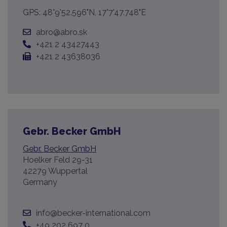
GPS: 48°9'52.596"N, 17°7'47.748"E
abro@abro.sk
+421 2 43427443
+421 2 43638036
Gebr. Becker GmbH
Gebr. Becker GmbH
Hoelker Feld 29-31
42279 Wuppertal
Germany
info@becker-international.com
+49 202 697 0