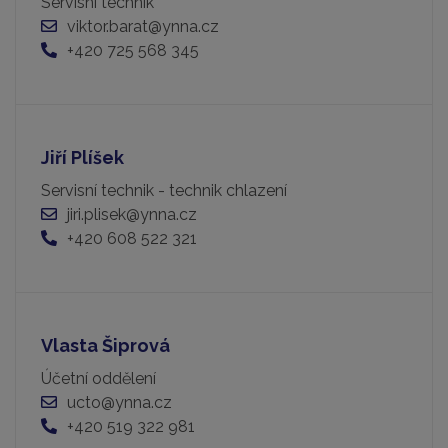
Servisní technik
viktor.barat@ynna.cz
+420 725 568 345
Jiří Plíšek
Servisní technik - technik chlazení
jiri.plisek@ynna.cz
+420 608 522 321
Vlasta Šiprová
Účetní oddělení
ucto@ynna.cz
+420 519 322 981