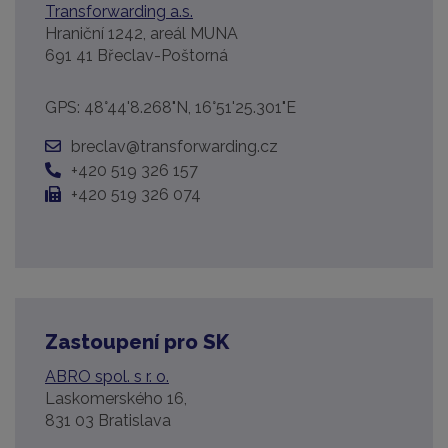
Transforwarding a.s.
Hraniční 1242, areál MUNA
691 41 Břeclav-Poštorná
GPS: 48°44'8.268"N, 16°51'25.301"E
breclav@transforwarding.cz
+420 519 326 157
+420 519 326 074
Zastoupení pro SK
ABRO spol. s r. o.
Laskomerského 16,
831 03 Bratislava