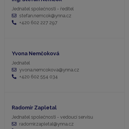
Jednatel společnosti - ředitel
stefan.nemcok@ynna.cz
+420 602 227 297
Yvona Nemčoková
Jednatel
yvona.nemcokova@ynna.cz
+420 602 554 034
Radomír Zapletal
Jednatel společnosti - vedoucí servisu
radomir.zapletal@ynna.cz