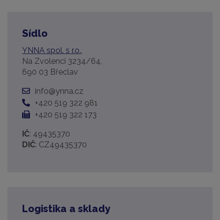
Sídlo
YNNA spol. s r.o.,
Na Zvolenci 3234/64,
690 03 Břeclav
info@ynna.cz
+420 519 322 981
+420 519 322 173
IČ
: 49435370
DIČ
: CZ49435370
Logistika a sklady