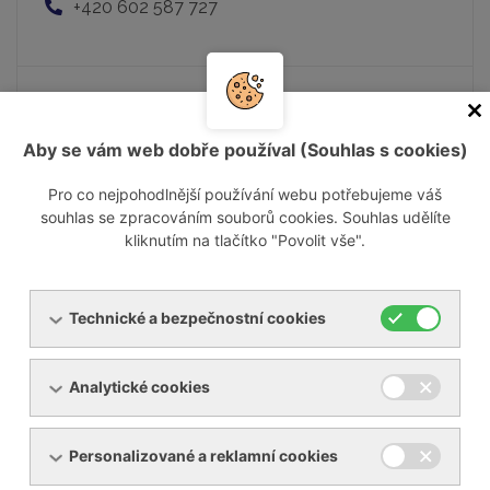
+420 602 587 727
Mgr. Matej Nemčok
Aby se vám web dobře používal (Souhlas s cookies)
Jednatel společnosti - vedoucí obchodu
matej.nemcok@ynna.cz
Pro co nejpohodlnější používání webu potřebujeme váš
+421 903 237 322
souhlas se zpracováním souborů cookies. Souhlas udělíte
kliknutím na tlačítko "Povolit vše".
Technické a bezpečnostní cookies
Pavel Musil
Obchodní zástupce
Analytické cookies
pavel.musil@ynna.cz
+420 602 550 677
Personalizované a reklamní cookies