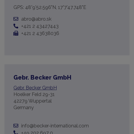
GPS: 48°9'52.596"N, 17°7'47.748"E
abro@abro.sk
+421 2 43427443
+421 2 43638036
Gebr. Becker GmbH
Gebr. Becker GmbH
Hoelker Feld 29-31
42279 Wuppertal
Germany
info@becker-international.com
+49 202 697 0