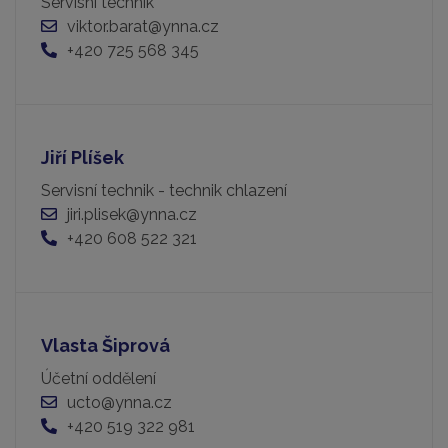
Servisní technik
viktor.barat@ynna.cz
+420 725 568 345
Jiří Plíšek
Servisní technik - technik chlazení
jiri.plisek@ynna.cz
+420 608 522 321
Vlasta Šiprová
Účetní oddělení
ucto@ynna.cz
+420 519 322 981