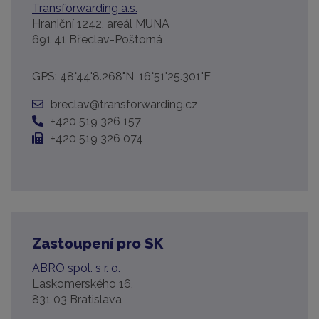
Transforwarding a.s.
Hraniční 1242, areál MUNA
691 41 Břeclav-Poštorná
GPS: 48°44'8.268"N, 16°51'25.301"E
breclav@transforwarding.cz
+420 519 326 157
+420 519 326 074
Zastoupení pro SK
ABRO spol. s r. o.
Laskomerského 16,
831 03 Bratislava