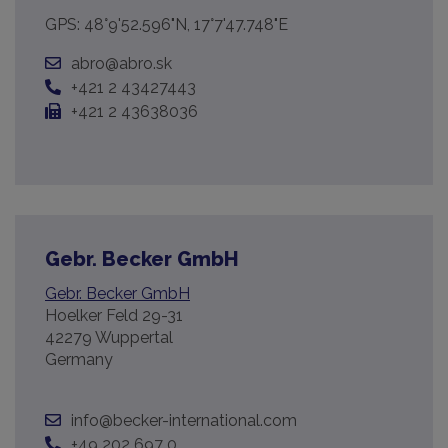
GPS: 48°9'52.596"N, 17°7'47.748"E
abro@abro.sk
+421 2 43427443
+421 2 43638036
Gebr. Becker GmbH
Gebr. Becker GmbH
Hoelker Feld 29-31
42279 Wuppertal
Germany
info@becker-international.com
+49 202 697 0