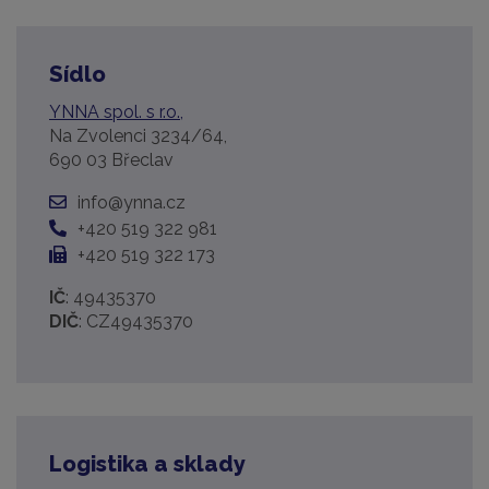
Sídlo
YNNA spol. s r.o.,
Na Zvolenci 3234/64,
690 03 Břeclav
info@ynna.cz
+420 519 322 981
+420 519 322 173
IČ
: 49435370
DIČ
: CZ49435370
Logistika a sklady