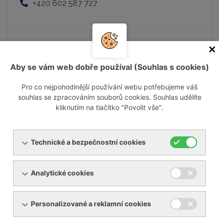
+420 602 587 727
Mgr. Matej Nemčok
Aby se vám web dobře používal (Souhlas s cookies)
Jednatel společnosti - vedoucí obchodu
matej.nemcok@ynna.cz
Pro co nejpohodlnější používání webu potřebujeme váš
+421 903 237 322
souhlas se zpracováním souborů cookies. Souhlas udělíte
kliknutím na tlačítko "Povolit vše".
Technické a bezpečnostní cookies
Pavel Musil
Obchodní zástupce
Analytické cookies
pavel.musil@ynna.cz
+420 602 550 677
Personalizované a reklamní cookies