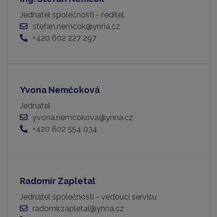
Jednatel společnosti - ředitel
stefan.nemcok@ynna.cz
+420 602 227 297
Yvona Nemčoková
Jednatel
yvona.nemcokova@ynna.cz
+420 602 554 034
Radomír Zapletal
Jednatel společnosti - vedoucí servisu
radomir.zapletal@ynna.cz